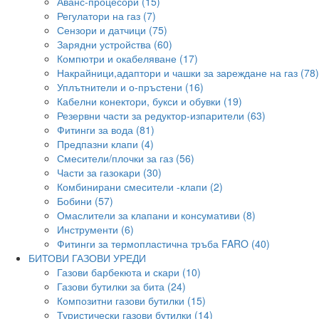
Аванс-процесори (15)
Регулатори на газ (7)
Сензори и датчици (75)
Зарядни устройства (60)
Компютри и окабеляване (17)
Накрайници,адаптори и чашки за зареждане на газ (78)
Уплътнители и о-пръстени (16)
Кабелни конектори, букси и обувки (19)
Резервни части за редуктор-изпарители (63)
Фитинги за вода (81)
Предпазни клапи (4)
Смесители/плочки за газ (56)
Части за газокари (30)
Комбинирани смесители -клапи (2)
Бобини (57)
Омаслители за клапани и консумативи (8)
Инструменти (6)
Фитинги за термопластична тръба FARO (40)
БИТОВИ ГАЗОВИ УРЕДИ
Газови барбекюта и скари (10)
Газови бутилки за бита (24)
Композитни газови бутилки (15)
Туристически газови бутилки (14)