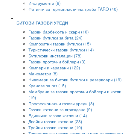
Инструменти (6)
Фитинги за термопластична тръба FARO (40)
БИТОВИ ГАЗОВИ УРЕДИ
Газови барбекюта и скари (10)
Газови бутилки за бита (24)
Композитни газови бутилки (15)
Туристически газови бутилки (14)
Бутилкови инсталации (78)
Газови проточни бойлери (3)
Кемпери и каравани (122)
Манометри (8)
Нивомери за битови бутилки и резервоари (19)
Кранове за газ (15)
Мембрани за газови проточни бойлери и котли
(19)
Професионални газови уреди (8)
Газови котлони за вграждане (9)
Единични газови котлони (14)
Двойни газови котлони (23)
Тройни газови котлони (10)
Туристически газови котлони и принадлежности