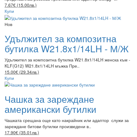
7.67€ (15.00лв.)
Купи
Нов
Удължител за композитна
бутилка W21.8x1/14LH - М/Ж
Удължител за композитна бутилка W21.8x1/14LH женска към -
KLF(G12) W21.8x1/14LH мъжка Пре..
15.00€ (29.34лв.)
Купи
Чашка за зареждане
американски бутилки
Чашката срещана още като накрайник или адаптор служи за
зареждане битови бутилки произведени в..
17.90€ (35.01лв.)