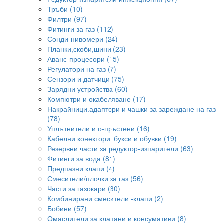
Тръби (10)
Филтри (97)
Фитинги за газ (112)
Сонди-нивомери (24)
Планки,скоби,шини (23)
Аванс-процесори (15)
Регулатори на газ (7)
Сензори и датчици (75)
Зарядни устройства (60)
Компютри и окабеляване (17)
Накрайници,адаптори и чашки за зареждане на газ
(78)
Уплътнители и о-пръстени (16)
Кабелни конектори, букси и обувки (19)
Резервни части за редуктор-изпарители (63)
Фитинги за вода (81)
Предпазни клапи (4)
Смесители/плочки за газ (56)
Части за газокари (30)
Комбинирани смесители -клапи (2)
Бобини (57)
Омаслители за клапани и консумативи (8)