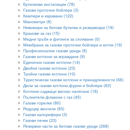
Бутилкови инсталации (78)
Газови проточни бойлери (3)
Кемпери и каравани (122)
Манометри (8)
Нивомери за битови бутилки и резервоари (19)
Кранове за газ (15)
Медни тръби и фитинги за спояване (0)
Мембрани за газови проточни бойлери и котли (19)
Професионални газови уреди (8)
Газови котлони за вграждане (9)
Единични газови котлони (14)
Двойни газови котлони (23)
Тройни газови котлони (10)
Туристически газови котлони и принадлежности (66)
Дюзи за газови котлони,фурни и бойлери (63)
Котлони-саджаци високо налягане (18)
Пълнители,флакони с газ (45)
Газови горелки (80)
Редуцир вентили (83)
Газови калорифери (3)
Газови печки (23)
Резервни части за битови газови уреди (268)