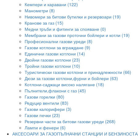
Кемпери и каравани (122)
Манометри (8)
Нивомери за битови бутилки и резервоари (19)
Кранове за газ (15)
Медни тръби и фитинги за спояване (0)
Мембрани за газови проточни бойлери и котли (19)
Професионални газови уреди (8)
Газови котлони за вграждане (9)
Единични газови котлони (14)
Двойни газови котлони (23)
Тройни газови котлони (10)
Туристически газови котлони и принадлежности (66)
Дюзи за газови котлони,фурни и бойлери (63)
Котлони-саджаци високо налягане (18)
Пълнители,флакони с газ (45)
Газови горелки (80)
Редуцир вентили (83)
Газови калорифери (3)
Газови печки (23)
Резервни части за битови газови уреди (268)
Лампи и фенери (6)
АКСЕСОАРИ ЗА ГАЗОПЪЛНАЧНИ СТАНЦИИ И БЕНЗИНОСТ