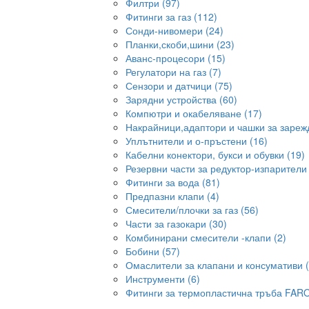
Филтри (97)
Фитинги за газ (112)
Сонди-нивомери (24)
Планки,скоби,шини (23)
Аванс-процесори (15)
Регулатори на газ (7)
Сензори и датчици (75)
Зарядни устройства (60)
Компютри и окабеляване (17)
Накрайници,адаптори и чашки за зарежд
Уплътнители и о-пръстени (16)
Кабелни конектори, букси и обувки (19)
Резервни части за редуктор-изпарители 
Фитинги за вода (81)
Предпазни клапи (4)
Смесители/плочки за газ (56)
Части за газокари (30)
Комбинирани смесители -клапи (2)
Бобини (57)
Омаслители за клапани и консумативи (
Инструменти (6)
Фитинги за термопластична тръба FARO