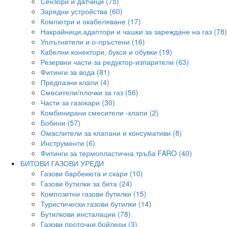
Сензори и датчици (75)
Зарядни устройства (60)
Компютри и окабеляване (17)
Накрайници,адаптори и чашки за зареждане на газ (78)
Уплътнители и о-пръстени (16)
Кабелни конектори, букси и обувки (19)
Резервни части за редуктор-изпарители (63)
Фитинги за вода (81)
Предпазни клапи (4)
Смесители/плочки за газ (56)
Части за газокари (30)
Комбинирани смесители -клапи (2)
Бобини (57)
Омаслители за клапани и консумативи (8)
Инструменти (6)
Фитинги за термопластична тръба FARO (40)
БИТОВИ ГАЗОВИ УРЕДИ
Газови барбекюта и скари (10)
Газови бутилки за бита (24)
Композитни газови бутилки (15)
Туристически газови бутилки (14)
Бутилкови инсталации (78)
Газови проточни бойлери (3)