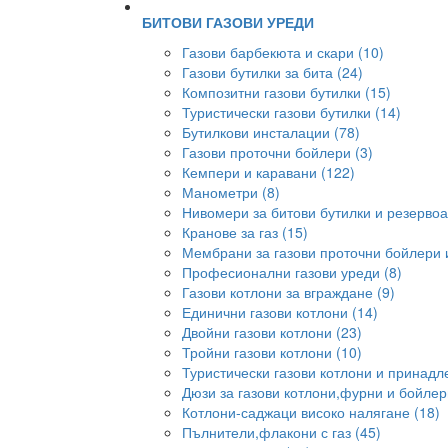
БИТОВИ ГАЗОВИ УРЕДИ
Газови барбекюта и скари (10)
Газови бутилки за бита (24)
Композитни газови бутилки (15)
Туристически газови бутилки (14)
Бутилкови инсталации (78)
Газови проточни бойлери (3)
Кемпери и каравани (122)
Манометри (8)
Нивомери за битови бутилки и резервоа
Кранове за газ (15)
Мембрани за газови проточни бойлери и
Професионални газови уреди (8)
Газови котлони за вграждане (9)
Единични газови котлони (14)
Двойни газови котлони (23)
Тройни газови котлони (10)
Туристически газови котлони и принадл
Дюзи за газови котлони,фурни и бойлер
Котлони-саджаци високо налягане (18)
Пълнители,флакони с газ (45)