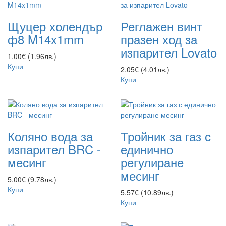
Щуцер холендър
Реглажен винт
ф8 M14x1mm
празен ход за
изпарител Lovato
1.00€ (1.96лв.)
Купи
2.05€ (4.01лв.)
Купи
Коляно вода за
Тройник за газ с
изпарител BRC -
единично
месинг
регулиране
месинг
5.00€ (9.78лв.)
Купи
5.57€ (10.89лв.)
Купи