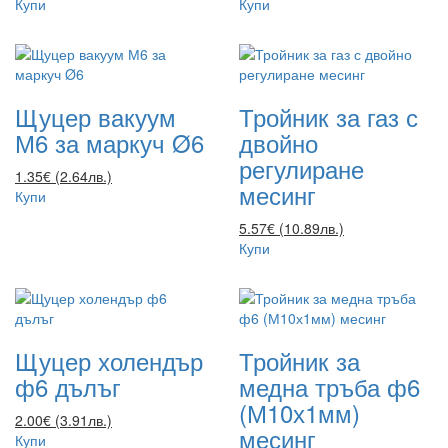
Купи
Купи
Щуцер вакуум
Тройник за газ с
М6 за маркуч Ø6
двойно
регулиране
1.35€ (2.64лв.)
месинг
Купи
5.57€ (10.89лв.)
Купи
Щуцер холендър
Тройник за
ф6 дълъг
медна тръба ф6
(М10х1мм)
2.00€ (3.91лв.)
месинг
Купи