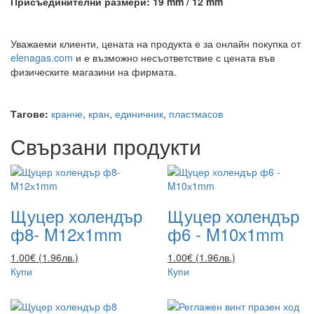
Присъединителни размери: 19 mm / 12 mm
Уважаеми клиенти, цената на продукта е за онлайн покупка от
elenagas.com
и е възможно несъответствие с цената във
физическите магазини на фирмата.
Тагове:
кранче
,
кран
,
единичник
,
пластмасов
Свързани продукти
Щуцер холендър
Щуцер холендър
ф8- M12х1mm
ф6 - M10х1mm
1.00€ (1.96лв.)
1.00€ (1.96лв.)
Купи
Купи