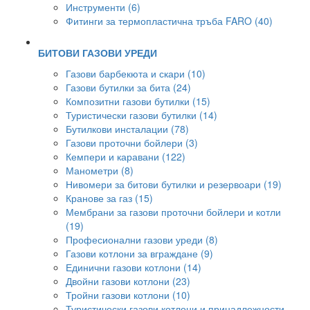
Инструменти (6)
Фитинги за термопластична тръба FARO (40)
БИТОВИ ГАЗОВИ УРЕДИ
Газови барбекюта и скари (10)
Газови бутилки за бита (24)
Композитни газови бутилки (15)
Туристически газови бутилки (14)
Бутилкови инсталации (78)
Газови проточни бойлери (3)
Кемпери и каравани (122)
Манометри (8)
Нивомери за битови бутилки и резервоари (19)
Кранове за газ (15)
Мембрани за газови проточни бойлери и котли
(19)
Професионални газови уреди (8)
Газови котлони за вграждане (9)
Единични газови котлони (14)
Двойни газови котлони (23)
Тройни газови котлони (10)
Туристически газови котлони и принадлежности