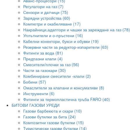
Аванс-процесори (15)
Регулатори на газ (7)
Сензори и датчици (75)
Зарядни устройства (60)
Компютри и окабеляване (17)
Накрайници,адаптори и чашки за зареждане на газ (78)
Уплътнители и о-пръстени (16)
Кабелни конектори, букси и обувки (19)
Резервни части за редуктор-изпарители (63)
Фитинги за вода (81)
Предпазни клапи (4)
Смесители/плочки за газ (56)
Части за газокари (30)
Комбинирани смесители -клапи (2)
Бобини (57)
Омаслители за клапани и консумативи (8)
Инструменти (6)
Фитинги за термопластична тръба FARO (40)
БИТОВИ ГАЗОВИ УРЕДИ
Газови барбекюта и скари (10)
Газови бутилки за бита (24)
Композитни газови бутилки (15)
Туристически газови бутилки (14)