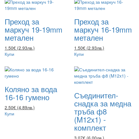
Преход за
Преход за
маркуч 19-19mm
маркуч 16-19mm
метален
метален
1.50€ (2.93лв.)
1.50€ (2.93лв.)
Купи
Купи
Коляно за вода
Съединител-
16-16 гумено
снадка за медна
2.50€ (4.89лв.)
тръба ф8
Купи
(M12x1) -
комплект
3.07€ (6.00лв.)