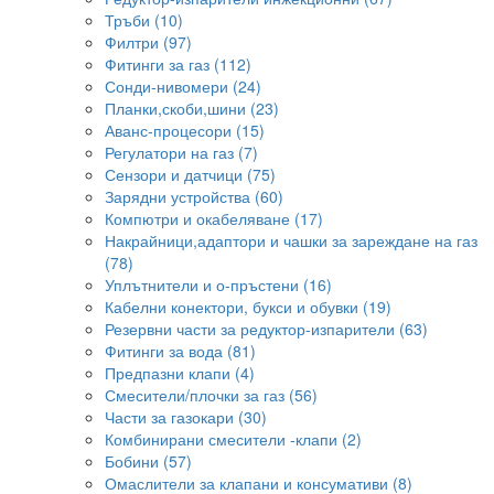
Тръби (10)
Филтри (97)
Фитинги за газ (112)
Сонди-нивомери (24)
Планки,скоби,шини (23)
Аванс-процесори (15)
Регулатори на газ (7)
Сензори и датчици (75)
Зарядни устройства (60)
Компютри и окабеляване (17)
Накрайници,адаптори и чашки за зареждане на газ
(78)
Уплътнители и о-пръстени (16)
Кабелни конектори, букси и обувки (19)
Резервни части за редуктор-изпарители (63)
Фитинги за вода (81)
Предпазни клапи (4)
Смесители/плочки за газ (56)
Части за газокари (30)
Комбинирани смесители -клапи (2)
Бобини (57)
Омаслители за клапани и консумативи (8)