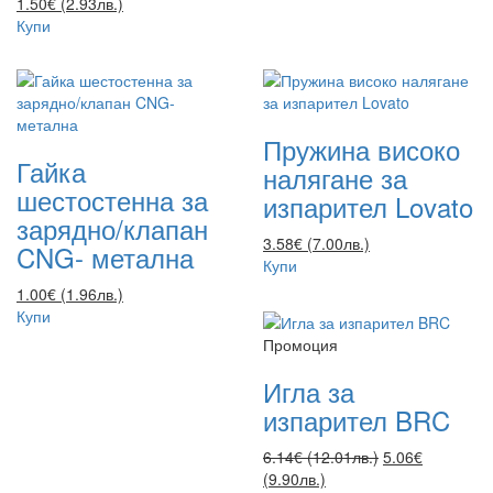
1.50€ (2.93лв.)
Купи
Пружина високо
Гайка
налягане за
шестостенна за
изпарител Lovato
зарядно/клапан
3.58€ (7.00лв.)
CNG- метална
Купи
1.00€ (1.96лв.)
Купи
Промоция
Игла за
изпарител BRC
6.14€ (12.01лв.)
5.06€
(9.90лв.)