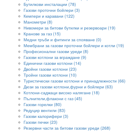
Бутилкови инсталации (78)
Газови проточни бойлери (3)
Кемпери и каравани (122)
Манометри (8)
Нивомери за битови бутилки и резервоари (19)
Кранове за газ (15)
Медни тръби и фитинги за спояване (0)
Мембрани за газови проточни бойлери и котли (19)
Професионални газови уреди (8)
Газови котлони за вграждане (9)
Единични газови котлони (14)
Двойни газови котлони (23)
Тройни газови котлони (10)
Туристически газови котлони и принадлежности (66)
Дюзи за газови котлони,фурни и бойлери (63)
Котлони-саджаци високо налягане (18)
Пълнители,флакони с газ (45)
Газови горелки (80)
Редуцир вентили (83)
Газови калорифери (3)
Газови печки (23)
Резервни части за битови газови уреди (268)