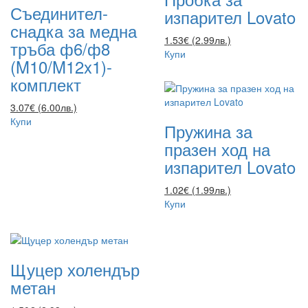
Съединител-
изпарител Lovato
снадка за медна
1.53€ (2.99лв.)
тръба ф6/ф8
Купи
(M10/M12x1)-
комплект
3.07€ (6.00лв.)
Купи
Пружина за
празен ход на
изпарител Lovato
1.02€ (1.99лв.)
Купи
Щуцер холендър
метан