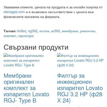
Уважаеми клиенти, цената на продукта е за онлайн покупка от
elenagas.com
и е възможно несъответствие с цената във
физическите магазини на фирмата.
Тагове:
koltec
,
vg392
,
колтек
,
вг392
,
мембрани
,
ремонтен
,
комлект
,
гарнитури
Свързани продукти
Мембрани
Филтър за
оригинален
инжекционен
комплект за
изпарител Lovato
изпарител Lovato
RGJ 3.2 HP (ф28
RGJ- Type В
Х 24)