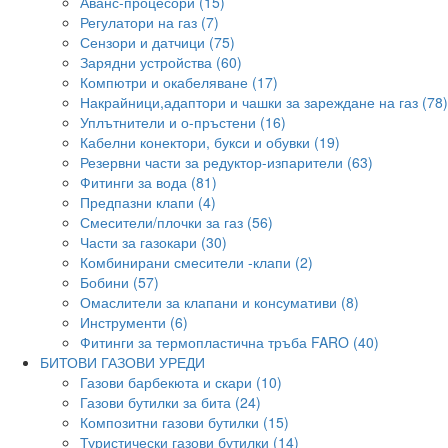
Аванс-процесори (15)
Регулатори на газ (7)
Сензори и датчици (75)
Зарядни устройства (60)
Компютри и окабеляване (17)
Накрайници,адаптори и чашки за зареждане на газ (78)
Уплътнители и о-пръстени (16)
Кабелни конектори, букси и обувки (19)
Резервни части за редуктор-изпарители (63)
Фитинги за вода (81)
Предпазни клапи (4)
Смесители/плочки за газ (56)
Части за газокари (30)
Комбинирани смесители -клапи (2)
Бобини (57)
Омаслители за клапани и консумативи (8)
Инструменти (6)
Фитинги за термопластична тръба FARO (40)
БИТОВИ ГАЗОВИ УРЕДИ
Газови барбекюта и скари (10)
Газови бутилки за бита (24)
Композитни газови бутилки (15)
Туристически газови бутилки (14)