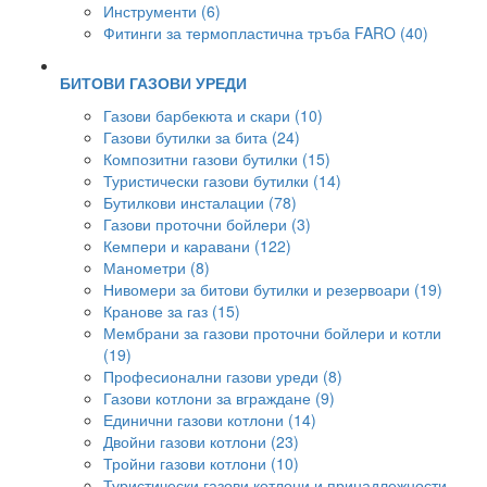
Инструменти (6)
Фитинги за термопластична тръба FARO (40)
БИТОВИ ГАЗОВИ УРЕДИ
Газови барбекюта и скари (10)
Газови бутилки за бита (24)
Композитни газови бутилки (15)
Туристически газови бутилки (14)
Бутилкови инсталации (78)
Газови проточни бойлери (3)
Кемпери и каравани (122)
Манометри (8)
Нивомери за битови бутилки и резервоари (19)
Кранове за газ (15)
Мембрани за газови проточни бойлери и котли
(19)
Професионални газови уреди (8)
Газови котлони за вграждане (9)
Единични газови котлони (14)
Двойни газови котлони (23)
Тройни газови котлони (10)
Туристически газови котлони и принадлежности