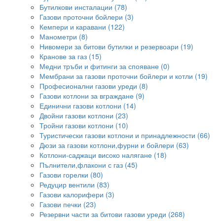
Бутилкови инсталации (78)
Газови проточни бойлери (3)
Кемпери и каравани (122)
Манометри (8)
Нивомери за битови бутилки и резервоари (19)
Кранове за газ (15)
Медни тръби и фитинги за спояване (0)
Мембрани за газови проточни бойлери и котли (19)
Професионални газови уреди (8)
Газови котлони за вграждане (9)
Единични газови котлони (14)
Двойни газови котлони (23)
Тройни газови котлони (10)
Туристически газови котлони и принадлежности (66)
Дюзи за газови котлони,фурни и бойлери (63)
Котлони-саджаци високо налягане (18)
Пълнители,флакони с газ (45)
Газови горелки (80)
Редуцир вентили (83)
Газови калорифери (3)
Газови печки (23)
Резервни части за битови газови уреди (268)