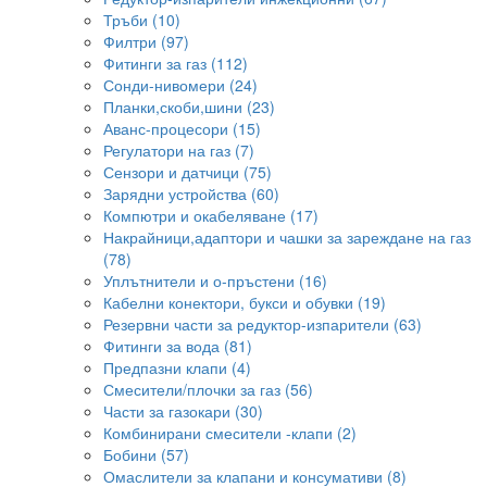
Тръби (10)
Филтри (97)
Фитинги за газ (112)
Сонди-нивомери (24)
Планки,скоби,шини (23)
Аванс-процесори (15)
Регулатори на газ (7)
Сензори и датчици (75)
Зарядни устройства (60)
Компютри и окабеляване (17)
Накрайници,адаптори и чашки за зареждане на газ
(78)
Уплътнители и о-пръстени (16)
Кабелни конектори, букси и обувки (19)
Резервни части за редуктор-изпарители (63)
Фитинги за вода (81)
Предпазни клапи (4)
Смесители/плочки за газ (56)
Части за газокари (30)
Комбинирани смесители -клапи (2)
Бобини (57)
Омаслители за клапани и консумативи (8)