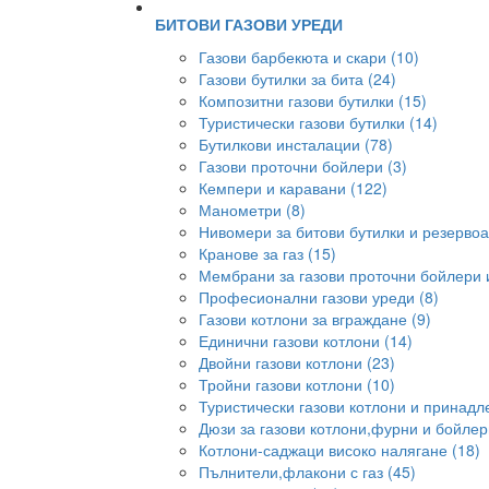
БИТОВИ ГАЗОВИ УРЕДИ
Газови барбекюта и скари (10)
Газови бутилки за бита (24)
Композитни газови бутилки (15)
Туристически газови бутилки (14)
Бутилкови инсталации (78)
Газови проточни бойлери (3)
Кемпери и каравани (122)
Манометри (8)
Нивомери за битови бутилки и резервоа
Кранове за газ (15)
Мембрани за газови проточни бойлери и
Професионални газови уреди (8)
Газови котлони за вграждане (9)
Единични газови котлони (14)
Двойни газови котлони (23)
Тройни газови котлони (10)
Туристически газови котлони и принадл
Дюзи за газови котлони,фурни и бойлер
Котлони-саджаци високо налягане (18)
Пълнители,флакони с газ (45)