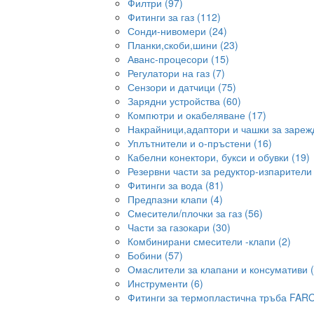
Филтри (97)
Фитинги за газ (112)
Сонди-нивомери (24)
Планки,скоби,шини (23)
Аванс-процесори (15)
Регулатори на газ (7)
Сензори и датчици (75)
Зарядни устройства (60)
Компютри и окабеляване (17)
Накрайници,адаптори и чашки за зарежд
Уплътнители и о-пръстени (16)
Кабелни конектори, букси и обувки (19)
Резервни части за редуктор-изпарители 
Фитинги за вода (81)
Предпазни клапи (4)
Смесители/плочки за газ (56)
Части за газокари (30)
Комбинирани смесители -клапи (2)
Бобини (57)
Омаслители за клапани и консумативи (
Инструменти (6)
Фитинги за термопластична тръба FARO