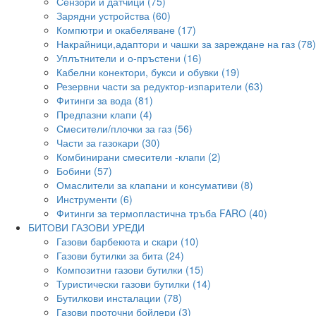
Сензори и датчици (75)
Зарядни устройства (60)
Компютри и окабеляване (17)
Накрайници,адаптори и чашки за зареждане на газ (78)
Уплътнители и о-пръстени (16)
Кабелни конектори, букси и обувки (19)
Резервни части за редуктор-изпарители (63)
Фитинги за вода (81)
Предпазни клапи (4)
Смесители/плочки за газ (56)
Части за газокари (30)
Комбинирани смесители -клапи (2)
Бобини (57)
Омаслители за клапани и консумативи (8)
Инструменти (6)
Фитинги за термопластична тръба FARO (40)
БИТОВИ ГАЗОВИ УРЕДИ
Газови барбекюта и скари (10)
Газови бутилки за бита (24)
Композитни газови бутилки (15)
Туристически газови бутилки (14)
Бутилкови инсталации (78)
Газови проточни бойлери (3)