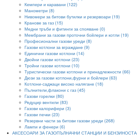
Кемпери и каравани (122)
Манометри (8)
Нивомери за битови бутилки и резервоари (19)
Кранове за газ (15)
Медни тръби и фитинги за спояване (0)
Мембрани за газови проточни бойлери и котли (19)
Професионални газови уреди (8)
Газови котлони за вграждане (9)
Единични газови котлони (14)
Двойни газови котлони (23)
Тройни газови котлони (10)
Туристически газови котлони и принадлежности (66)
Дюзи за газови котлони,фурни и бойлери (63)
Котлони-саджаци високо налягане (18)
Пълнители,флакони с газ (45)
Газови горелки (80)
Редуцир вентили (83)
Газови калорифери (3)
Газови печки (23)
Резервни части за битови газови уреди (268)
Лампи и фенери (6)
АКСЕСОАРИ ЗА ГАЗОПЪЛНАЧНИ СТАНЦИИ И БЕНЗИНОСТ