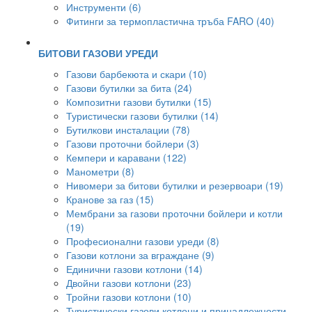
Инструменти (6)
Фитинги за термопластична тръба FARO (40)
БИТОВИ ГАЗОВИ УРЕДИ
Газови барбекюта и скари (10)
Газови бутилки за бита (24)
Композитни газови бутилки (15)
Туристически газови бутилки (14)
Бутилкови инсталации (78)
Газови проточни бойлери (3)
Кемпери и каравани (122)
Манометри (8)
Нивомери за битови бутилки и резервоари (19)
Кранове за газ (15)
Мембрани за газови проточни бойлери и котли
(19)
Професионални газови уреди (8)
Газови котлони за вграждане (9)
Единични газови котлони (14)
Двойни газови котлони (23)
Тройни газови котлони (10)
Туристически газови котлони и принадлежности