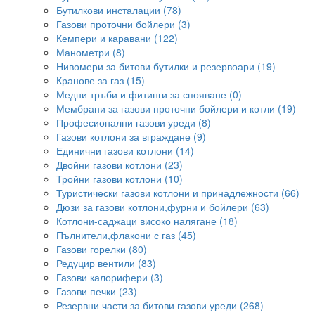
Бутилкови инсталации (78)
Газови проточни бойлери (3)
Кемпери и каравани (122)
Манометри (8)
Нивомери за битови бутилки и резервоари (19)
Кранове за газ (15)
Медни тръби и фитинги за спояване (0)
Мембрани за газови проточни бойлери и котли (19)
Професионални газови уреди (8)
Газови котлони за вграждане (9)
Единични газови котлони (14)
Двойни газови котлони (23)
Тройни газови котлони (10)
Туристически газови котлони и принадлежности (66)
Дюзи за газови котлони,фурни и бойлери (63)
Котлони-саджаци високо налягане (18)
Пълнители,флакони с газ (45)
Газови горелки (80)
Редуцир вентили (83)
Газови калорифери (3)
Газови печки (23)
Резервни части за битови газови уреди (268)