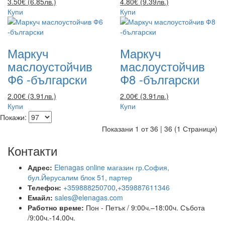
3.50€ (6.85лв.)
4.80€ (9.39лв.)
Купи
Купи
Маркуч
Маркуч
маслоустойчив
маслоустойчив
Ф6 -български
Ф8 -български
2.00€ (3.91лв.)
2.00€ (3.91лв.)
Купи
Купи
Покажи:
Показани 1 от 36 | 36 (1 Страници)
Контакти
Адрес:
Elenagas online магазин гр.София,
бул.Йерусалим блок 51, партер
Телефон:
+359888250700
,
+359887611346
Емайл:
sales@elenagas.com
Работно време:
Пон - Петък / 9:00ч.–18:00ч.
Събота
/9:00ч.-14.00ч.