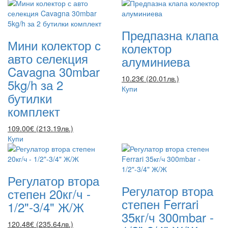
Предпазна клапа
Мини колектор с
колектор
авто селекция
алуминиева
Cavagna 30mbar
10.23€ (20.01лв.)
5kg/h за 2
Купи
бутилки
комплект
109.00€ (213.19лв.)
Купи
Регулатор втора
Регулатор втора
степен 20кг/ч -
степен Ferrari
1/2"-3/4" Ж/Ж
35кг/ч 300mbar -
120.48€ (235.64лв.)