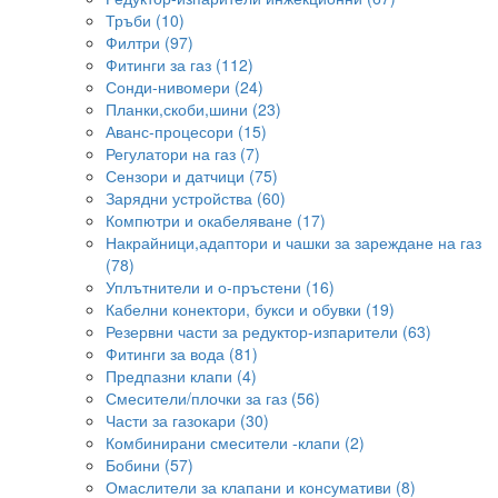
Тръби (10)
Филтри (97)
Фитинги за газ (112)
Сонди-нивомери (24)
Планки,скоби,шини (23)
Аванс-процесори (15)
Регулатори на газ (7)
Сензори и датчици (75)
Зарядни устройства (60)
Компютри и окабеляване (17)
Накрайници,адаптори и чашки за зареждане на газ
(78)
Уплътнители и о-пръстени (16)
Кабелни конектори, букси и обувки (19)
Резервни части за редуктор-изпарители (63)
Фитинги за вода (81)
Предпазни клапи (4)
Смесители/плочки за газ (56)
Части за газокари (30)
Комбинирани смесители -клапи (2)
Бобини (57)
Омаслители за клапани и консумативи (8)