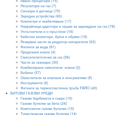
Аванс-процесори (15)
Регулатори на газ (7)
Сензори и датчици (75)
Зарядни устройства (60)
Компютри и окабеляване (17)
Накрайници,адаптори и чашки за зареждане на газ (78)
Уплътнители и о-пръстени (16)
Кабелни конектори, букси и обувки (19)
Резервни части за редуктор-изпарители (63)
Фитинги за вода (81)
Предпазни клапи (4)
Смесители/плочки за газ (56)
Части за газокари (30)
Комбинирани смесители -клапи (2)
Бобини (57)
Омаслители за клапани и консумативи (8)
Инструменти (6)
Фитинги за термопластична тръба FARO (40)
БИТОВИ ГАЗОВИ УРЕДИ
Газови барбекюта и скари (10)
Газови бутилки за бита (24)
Композитни газови бутилки (15)
Туристически газови бутилки (14)