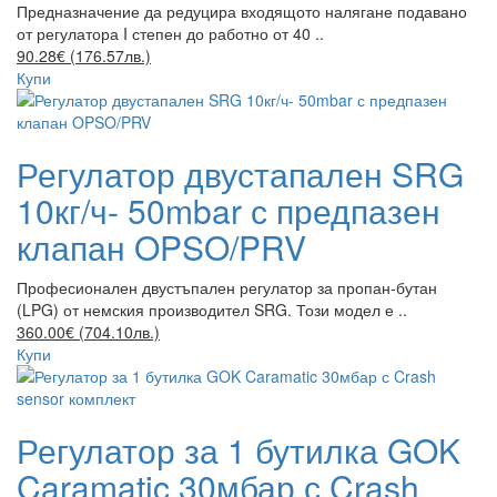
Предназначение да редуцира входящото налягане подавано
от регулатора I степен до работно от 40 ..
90.28€ (176.57лв.)
Купи
Регулатор двустапален SRG
10кг/ч- 50mbar с предпазен
клапан OPSO/PRV
Професионален двустъпален регулатор за пропан-бутан
(LPG) от немския производител SRG. Този модел е ..
360.00€ (704.10лв.)
Купи
Регулатор за 1 бутилка GOK
Caramatic 30мбар с Crash