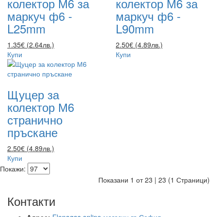
колектор М6 за
колектор М6 за
маркуч ф6 -
маркуч ф6 -
L25mm
L90mm
1.35€ (2.64лв.)
2.50€ (4.89лв.)
Купи
Купи
Щуцер за
колектор М6
странично
пръскане
2.50€ (4.89лв.)
Купи
Покажи:
Показани 1 от 23 | 23 (1 Страници)
Контакти
Адрес:
Elenagas online магазин гр.София,