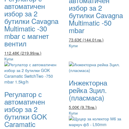
автоматичен
автоматичен
избор за 2
избор за 2
бутилки Cavagna
бутилки Cavagna
Multimatic -50
Multimatic -30
mbar
mbar с магнет
73.63€ (144.01лв.)
вентил
Купи
112.48€ (219.99лв.)
Купи
Инжекторна
рейка 3цил.
Регулатор с
(пласмаса)
автоматичен
избор за 2
5.00€ (9.78лв.)
Купи
бутилки GOK
Caramatic