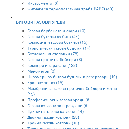
Инструменти (6)
Фитинги за термопластична тръба FARO (40)
БИТОВИ ГАЗОВИ УРЕДИ
Газови барбекюта и скари (10)
Газови бутилки за бита (24)
Композитни газови бутилки (15)
Туристически газови бутилки (14)
Бутилкови инсталации (78)
Газови проточни бойлери (3)
Кемпери и каравани (122)
Манометри (8)
Нивомери за битови бутилки и резервоари (19)
Кранове за газ (15)
Мембрани за газови проточни бойлери и котли
(19)
Професионални газови уреди (8)
Газови котлони за вграждане (9)
Единични газови котлони (14)
Двойни газови котлони (23)
Тройни газови котлони (10)
Туристически газови котлони и принадлежности