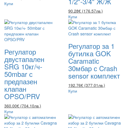
1/2"-3/4" Ж/Ж
Купи
90.28€ (176.57лв.)
Купи
Регулатор за 1
Регулатор
бутилка GOK
двустапален
Caramatic
SRG 10кг/ч-
30мбар с Crash
50mbar с
sensor комплект
предпазен
192.76€ (377.01лв.)
клапан
Купи
OPSO/PRV
360.00€ (704.10лв.)
Купи