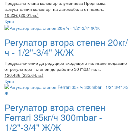
Предпазна клапа колектор алуминиева Предпазва
всмукателния колектор на автомобила от нежел..
10.23€ (20.01лв.)
Купи
Регулатор втора степен 20кг/
ч - 1/2"-3/4" Ж/Ж
Предназначение да редуцира входящото налягане подавано
от регулатора I степен до работно 30 mbar нал..
120.48€ (235.64лв.)
Купи
Регулатор втора степен
Ferrari 35кг/ч 300mbar -
1/2"-3/4" Ж/Ж