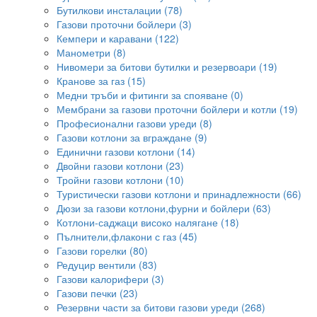
Бутилкови инсталации (78)
Газови проточни бойлери (3)
Кемпери и каравани (122)
Манометри (8)
Нивомери за битови бутилки и резервоари (19)
Кранове за газ (15)
Медни тръби и фитинги за спояване (0)
Мембрани за газови проточни бойлери и котли (19)
Професионални газови уреди (8)
Газови котлони за вграждане (9)
Единични газови котлони (14)
Двойни газови котлони (23)
Тройни газови котлони (10)
Туристически газови котлони и принадлежности (66)
Дюзи за газови котлони,фурни и бойлери (63)
Котлони-саджаци високо налягане (18)
Пълнители,флакони с газ (45)
Газови горелки (80)
Редуцир вентили (83)
Газови калорифери (3)
Газови печки (23)
Резервни части за битови газови уреди (268)