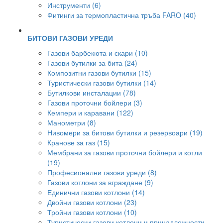
Инструменти (6)
Фитинги за термопластична тръба FARO (40)
БИТОВИ ГАЗОВИ УРЕДИ
Газови барбекюта и скари (10)
Газови бутилки за бита (24)
Композитни газови бутилки (15)
Туристически газови бутилки (14)
Бутилкови инсталации (78)
Газови проточни бойлери (3)
Кемпери и каравани (122)
Манометри (8)
Нивомери за битови бутилки и резервоари (19)
Кранове за газ (15)
Мембрани за газови проточни бойлери и котли
(19)
Професионални газови уреди (8)
Газови котлони за вграждане (9)
Единични газови котлони (14)
Двойни газови котлони (23)
Тройни газови котлони (10)
Туристически газови котлони и принадлежности