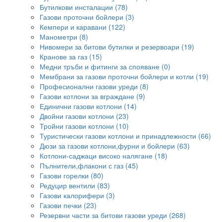
Бутилкови инсталации (78)
Газови проточни бойлери (3)
Кемпери и каравани (122)
Манометри (8)
Нивомери за битови бутилки и резервоари (19)
Кранове за газ (15)
Медни тръби и фитинги за спояване (0)
Мембрани за газови проточни бойлери и котли (19)
Професионални газови уреди (8)
Газови котлони за вграждане (9)
Единични газови котлони (14)
Двойни газови котлони (23)
Тройни газови котлони (10)
Туристически газови котлони и принадлежности (66)
Дюзи за газови котлони,фурни и бойлери (63)
Котлони-саджаци високо налягане (18)
Пълнители,флакони с газ (45)
Газови горелки (80)
Редуцир вентили (83)
Газови калорифери (3)
Газови печки (23)
Резервни части за битови газови уреди (268)