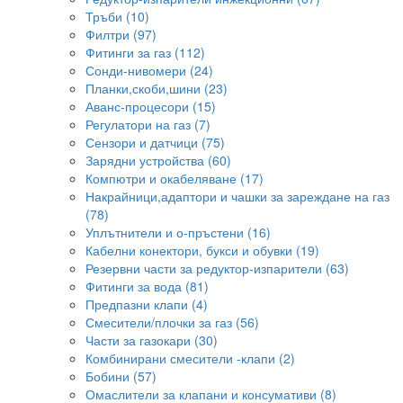
Тръби (10)
Филтри (97)
Фитинги за газ (112)
Сонди-нивомери (24)
Планки,скоби,шини (23)
Аванс-процесори (15)
Регулатори на газ (7)
Сензори и датчици (75)
Зарядни устройства (60)
Компютри и окабеляване (17)
Накрайници,адаптори и чашки за зареждане на газ
(78)
Уплътнители и о-пръстени (16)
Кабелни конектори, букси и обувки (19)
Резервни части за редуктор-изпарители (63)
Фитинги за вода (81)
Предпазни клапи (4)
Смесители/плочки за газ (56)
Части за газокари (30)
Комбинирани смесители -клапи (2)
Бобини (57)
Омаслители за клапани и консумативи (8)