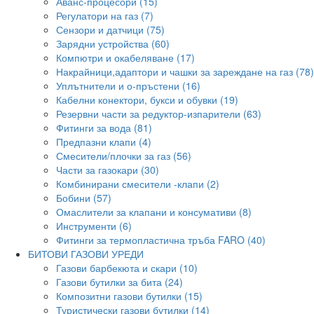
Аванс-процесори (15)
Регулатори на газ (7)
Сензори и датчици (75)
Зарядни устройства (60)
Компютри и окабеляване (17)
Накрайници,адаптори и чашки за зареждане на газ (78)
Уплътнители и о-пръстени (16)
Кабелни конектори, букси и обувки (19)
Резервни части за редуктор-изпарители (63)
Фитинги за вода (81)
Предпазни клапи (4)
Смесители/плочки за газ (56)
Части за газокари (30)
Комбинирани смесители -клапи (2)
Бобини (57)
Омаслители за клапани и консумативи (8)
Инструменти (6)
Фитинги за термопластична тръба FARO (40)
БИТОВИ ГАЗОВИ УРЕДИ
Газови барбекюта и скари (10)
Газови бутилки за бита (24)
Композитни газови бутилки (15)
Туристически газови бутилки (14)