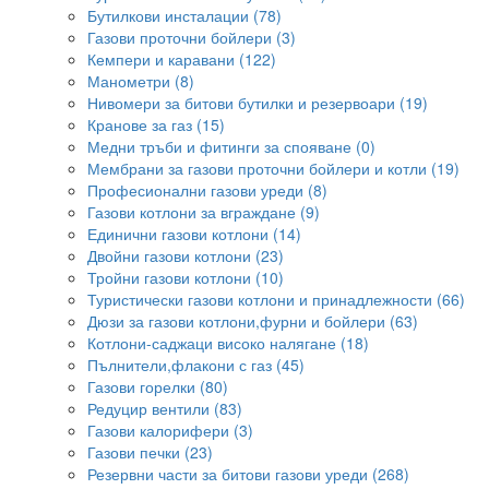
Бутилкови инсталации (78)
Газови проточни бойлери (3)
Кемпери и каравани (122)
Манометри (8)
Нивомери за битови бутилки и резервоари (19)
Кранове за газ (15)
Медни тръби и фитинги за спояване (0)
Мембрани за газови проточни бойлери и котли (19)
Професионални газови уреди (8)
Газови котлони за вграждане (9)
Единични газови котлони (14)
Двойни газови котлони (23)
Тройни газови котлони (10)
Туристически газови котлони и принадлежности (66)
Дюзи за газови котлони,фурни и бойлери (63)
Котлони-саджаци високо налягане (18)
Пълнители,флакони с газ (45)
Газови горелки (80)
Редуцир вентили (83)
Газови калорифери (3)
Газови печки (23)
Резервни части за битови газови уреди (268)