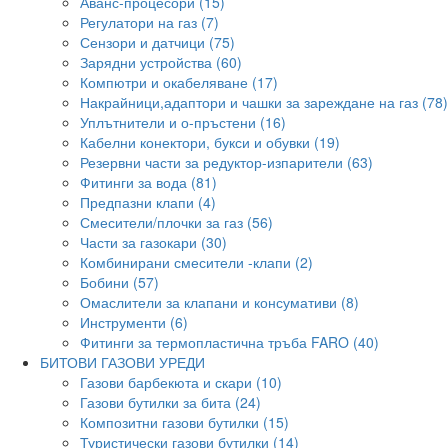
Аванс-процесори (15)
Регулатори на газ (7)
Сензори и датчици (75)
Зарядни устройства (60)
Компютри и окабеляване (17)
Накрайници,адаптори и чашки за зареждане на газ (78)
Уплътнители и о-пръстени (16)
Кабелни конектори, букси и обувки (19)
Резервни части за редуктор-изпарители (63)
Фитинги за вода (81)
Предпазни клапи (4)
Смесители/плочки за газ (56)
Части за газокари (30)
Комбинирани смесители -клапи (2)
Бобини (57)
Омаслители за клапани и консумативи (8)
Инструменти (6)
Фитинги за термопластична тръба FARO (40)
БИТОВИ ГАЗОВИ УРЕДИ
Газови барбекюта и скари (10)
Газови бутилки за бита (24)
Композитни газови бутилки (15)
Туристически газови бутилки (14)