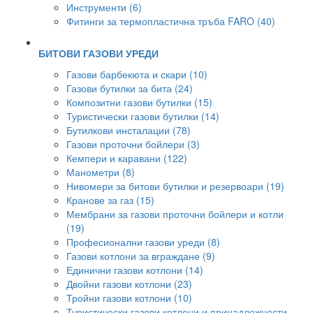
Инструменти (6)
Фитинги за термопластична тръба FARO (40)
БИТОВИ ГАЗОВИ УРЕДИ
Газови барбекюта и скари (10)
Газови бутилки за бита (24)
Композитни газови бутилки (15)
Туристически газови бутилки (14)
Бутилкови инсталации (78)
Газови проточни бойлери (3)
Кемпери и каравани (122)
Манометри (8)
Нивомери за битови бутилки и резервоари (19)
Кранове за газ (15)
Мембрани за газови проточни бойлери и котли
(19)
Професионални газови уреди (8)
Газови котлони за вграждане (9)
Единични газови котлони (14)
Двойни газови котлони (23)
Тройни газови котлони (10)
Туристически газови котлони и принадлежности