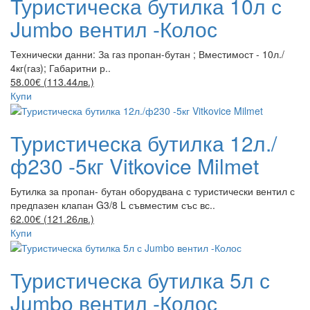
Туристическа бутилка 10л с
Jumbo вентил -Колос
Технически данни: За газ пропан-бутан ; Вместимост - 10л./
4кг(газ); Габаритни р..
58.00€ (113.44лв.)
Купи
Туристическа бутилка 12л./
ф230 -5кг Vitkovice Milmet
Бутилка за пропан- бутан оборудвана с туристически вентил с
предпазен клапан G3/8 L съвместим със вс..
62.00€ (121.26лв.)
Купи
Туристическа бутилка 5л с
Jumbo вентил -Колос