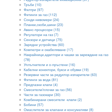
Тръби (10)
Филтри (97)
Фитинги за газ (112)
Сонди-нивомери (24)
Планки,скоби,шини (23)
Аванс-процесори (15)
Регулатори на газ (7)
Сензори и датчици (75)
Зарядни устройства (60)
Компютри и окабеляване (17)
Накрайници,адаптори и чашки за зареждане на газ
(78)
Уплътнители и о-пръстени (16)
Кабелни конектори, букси и обувки (19)
Резервни части за редуктор-изпарители (63)
Фитинги за вода (81)
Предпазни клапи (4)
Смесители/плочки за газ (56)
Части за газокари (30)
Комбинирани смесители -клапи (2)
Бобини (57)
Омаслители за клапани и консумативи (8)