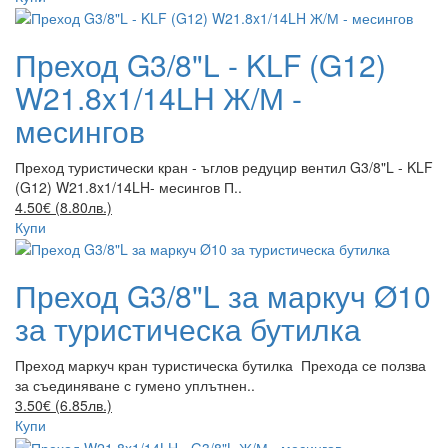
Преход G3/8"L - KLF (G12)
W21.8x1/14LH Ж/М -
месингов
Преход туристически кран - ъглов редуцир вентил G3/8"L - KLF
(G12) W21.8x1/14LH- месингов П..
4.50€ (8.80лв.)
Купи
Преход G3/8"L за маркуч Ø10
за туристическа бутилка
Преход маркуч кран туристическа бутилка Прехода се ползва
за съединяване с гумено уплътнен..
3.50€ (6.85лв.)
Купи