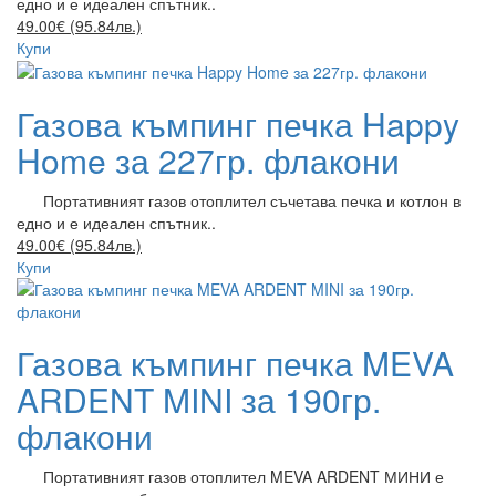
едно и е идеален спътник..
49.00€ (95.84лв.)
Купи
Газова къмпинг печка Happy
Home за 227гр. флакони
Портативният газов отоплител съчетава печка и котлон в
едно и е идеален спътник..
49.00€ (95.84лв.)
Купи
Газова къмпинг печка MEVA
ARDENT MINI за 190гр.
флакони
Портативният газов отоплител MEVA ARDENT МИНИ е