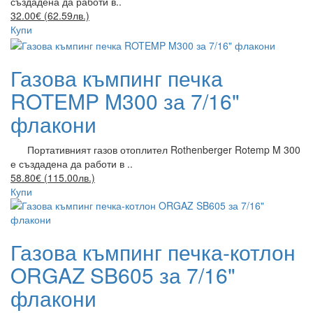
създадена да работи в..
32.00€ (62.59лв.)
Купи
Газова къмпинг печка
ROTEMP M300 за 7/16"
флакони
Портативният газов отоплител Rothenberger Rotemp M 300
е създадена да работи в ..
58.80€ (115.00лв.)
Купи
Газова къмпинг печка-котлон
ORGAZ SB605 за 7/16"
флакони