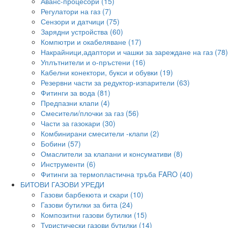
Аванс-процесори (15)
Регулатори на газ (7)
Сензори и датчици (75)
Зарядни устройства (60)
Компютри и окабеляване (17)
Накрайници,адаптори и чашки за зареждане на газ (78)
Уплътнители и о-пръстени (16)
Кабелни конектори, букси и обувки (19)
Резервни части за редуктор-изпарители (63)
Фитинги за вода (81)
Предпазни клапи (4)
Смесители/плочки за газ (56)
Части за газокари (30)
Комбинирани смесители -клапи (2)
Бобини (57)
Омаслители за клапани и консумативи (8)
Инструменти (6)
Фитинги за термопластична тръба FARO (40)
БИТОВИ ГАЗОВИ УРЕДИ
Газови барбекюта и скари (10)
Газови бутилки за бита (24)
Композитни газови бутилки (15)
Туристически газови бутилки (14)