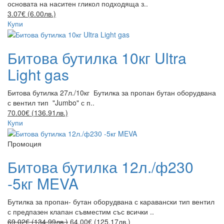
основата на наситен гликол подходяща з..
3.07€ (6.00лв.)
Купи
Битова бутилка 10кг Ultra
Light gas
Битова бутилка 27л./10кг Бутилка за пропан бутан оборудвана
с вентил тип "Jumbo" с п..
70.00€ (136.91лв.)
Купи
Промоция
Битова бутилка 12л./ф230
-5кг MEVA
Бутилка за пропан- бутан оборудвана с каравански тип вентил
с предпазен клапан съвместим със всички ..
69.02€ (134.99лв.)
64.00€ (125.17лв.)