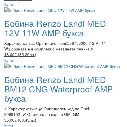
Купи
Бобина Renzo Landi MED
12V 11W AMP букса
Характеристика: Оригинален код:536758000 ;12 V , 11
W;Бобината е в комплект с металната планка;&..
18.00€ (35.20лв.)
Купи
Бобина Renzo Landi MED
BM12 CNG Waterproof AMP
букса
⭐ Характеристика:✔️ Оригинален код по Opel:
9098152 ;✔️ Оригинален код по GM: GM..
35.00€ (68.45лв.)
Купи