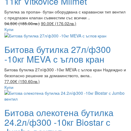
11кг Vitkovice Milmet
Бутилка за пропан- бутан оборудвана с каравански тип вентил
с предпазен клапан съвместим със всички ..
94.59€ (185.00лв.)
90.00€ (176.02лв.)
Купи
Битова бутилка 27л/ф300
-10кг MEVA с ъглов кран
Битова бутилка 27л/ф300 -10кг MEVA с ъглов кран Надеждно и
безопасно решение за домакинството, вила..
77.00€ (150.60лв.)
Купи
Битова олекотена бутилка
24.2л/ф300 -10кг Biostar с