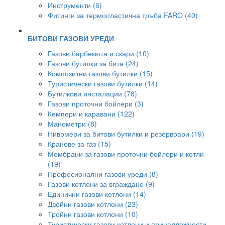
Инструменти (6)
Фитинги за термопластична тръба FARO (40)
БИТОВИ ГАЗОВИ УРЕДИ
Газови барбекюта и скари (10)
Газови бутилки за бита (24)
Композитни газови бутилки (15)
Туристически газови бутилки (14)
Бутилкови инсталации (78)
Газови проточни бойлери (3)
Кемпери и каравани (122)
Манометри (8)
Нивомери за битови бутилки и резервоари (19)
Кранове за газ (15)
Мембрани за газови проточни бойлери и котли
(19)
Професионални газови уреди (8)
Газови котлони за вграждане (9)
Единични газови котлони (14)
Двойни газови котлони (23)
Тройни газови котлони (10)
Туристически газови котлони и принадлежности