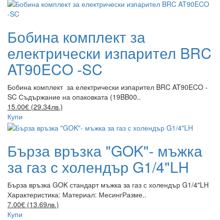
Бобина комплект за
електрически изпарител BRC
AT90ECO -SC
Бобина комплект за електрически изпарител BRC AT90ECO -
SC Съдържание на опаковката (19BB00..
15.00€ (29.34лв.)
Купи
Бърза връзка "GOK"- мъжка
за газ с холендър G1/4"LH
Бърза връзка GOK стандарт мъжка за газ с холендър G1/4"LH
Характеристика: Материал: МесингРазме..
7.00€ (13.69лв.)
Купи