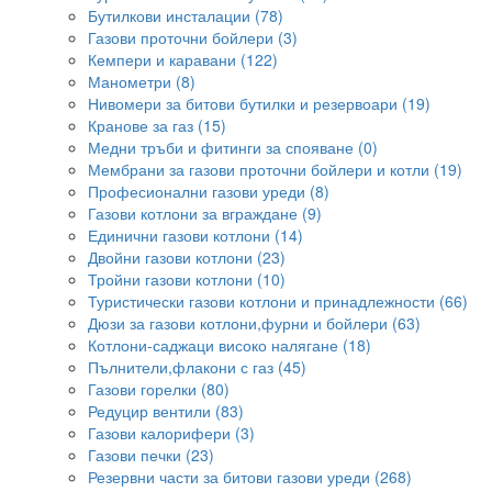
Бутилкови инсталации (78)
Газови проточни бойлери (3)
Кемпери и каравани (122)
Манометри (8)
Нивомери за битови бутилки и резервоари (19)
Кранове за газ (15)
Медни тръби и фитинги за спояване (0)
Мембрани за газови проточни бойлери и котли (19)
Професионални газови уреди (8)
Газови котлони за вграждане (9)
Единични газови котлони (14)
Двойни газови котлони (23)
Тройни газови котлони (10)
Туристически газови котлони и принадлежности (66)
Дюзи за газови котлони,фурни и бойлери (63)
Котлони-саджаци високо налягане (18)
Пълнители,флакони с газ (45)
Газови горелки (80)
Редуцир вентили (83)
Газови калорифери (3)
Газови печки (23)
Резервни части за битови газови уреди (268)