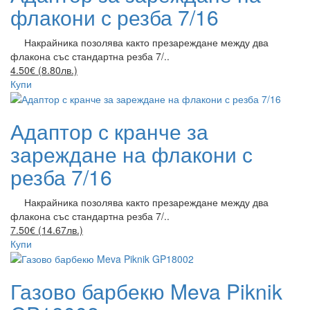
флакони с резба 7/16
Накрайника позолява както презареждане между два
флакона със стандартна резба 7/..
4.50€ (8.80лв.)
Купи
Адаптор с кранче за
зареждане на флакони с
резба 7/16
Накрайника позолява както презареждане между два
флакона със стандартна резба 7/..
7.50€ (14.67лв.)
Купи
Газово барбекю Meva Piknik