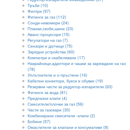
Тръби (10)
Филтри (97)
Фитинги за газ (112)
Сонди-нивомери (24)
Планки,скоби,шини (23)
Аванс-процесори (15)
Регулатори на газ (7)
Сензори и датчици (75)
Зарядни устройства (60)
Компютри и окабеляване (17)
Накрайници,адаптори и чашки за зареждане на газ
(78)
Уплътнители и о-пръстени (16)
Кабелни конектори, букси и обувки (19)
Резервни части за редуктор-изпарители (63)
Фитинги за вода (81)
Предпазни клапи (4)
Смесители/плочки за газ (56)
Части за газокари (30)
Комбинирани смесители -клапи (2)
Бобини (57)
Омаслители за клапани и консумативи (8)