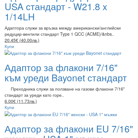
USA стандарт - W21.8 x
1/14LH
Адаптора служи за връзка между американски/английски
редуцир-вентили стандарт Type 1 QCC (ACME)/&nbs..
20.45€ (40.00лв.)
Купи
Адаптор за флакони 7/16"
към уреди Bayonet стандарт
Преходника служи за ползване на газови флакони 7/16"
стандарт за уреди като горе..
6.00€ (11.73лв.)
Купи
Адаптор за флакони EU 7/16"