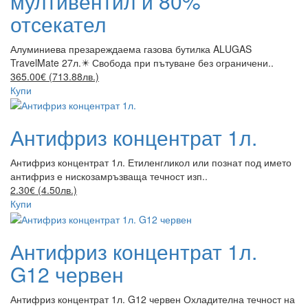
мултивентил и 80%
отсекател
Алуминиева презареждаема газова бутилка ALUGAS
TravelMate 27л.✴️ Свобода при пътуване без ограничени..
365.00€ (713.88лв.)
Купи
Антифриз концентрат 1л.
Антифриз концентрат 1л. Етиленгликол или познат под името
антифриз е нискозамръзваща течност изп..
2.30€ (4.50лв.)
Купи
Антифриз концентрат 1л.
G12 червен
Антифриз концентрат 1л. G12 червен Охладителна течност на