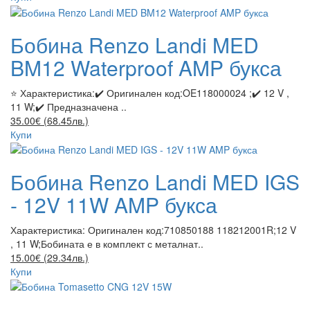
Бобина Renzo Landi MED
BM12 Waterproof AMP букса
⭐ Характеристика:✔️ Оригинален код:OE118000024 ;✔️ 12 V ,
11 W;✔️ Предназначена ..
35.00€ (68.45лв.)
Купи
Бобина Renzo Landi MED IGS
- 12V 11W AMP букса
Характеристика: Оригинален код:710850188 118212001R;12 V
, 11 W;Бобината е в комплект с металнат..
15.00€ (29.34лв.)
Купи