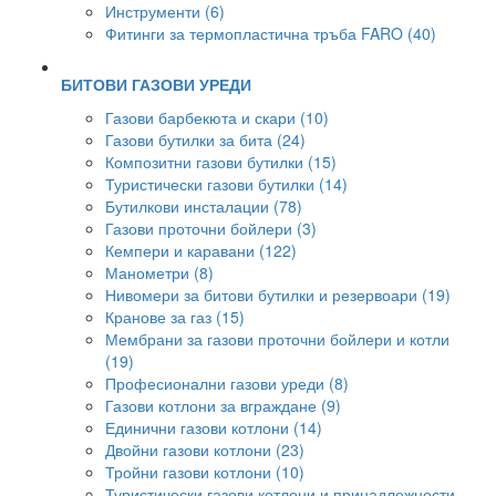
Инструменти (6)
Фитинги за термопластична тръба FARO (40)
БИТОВИ ГАЗОВИ УРЕДИ
Газови барбекюта и скари (10)
Газови бутилки за бита (24)
Композитни газови бутилки (15)
Туристически газови бутилки (14)
Бутилкови инсталации (78)
Газови проточни бойлери (3)
Кемпери и каравани (122)
Манометри (8)
Нивомери за битови бутилки и резервоари (19)
Кранове за газ (15)
Мембрани за газови проточни бойлери и котли
(19)
Професионални газови уреди (8)
Газови котлони за вграждане (9)
Единични газови котлони (14)
Двойни газови котлони (23)
Тройни газови котлони (10)
Туристически газови котлони и принадлежности