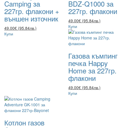
Camping за
BDZ-Q1000 за
227гр. флакони +
227гр. флакони
външен източник
49.00€ (95.84лв.)
Купи
49.00€ (95.84лв.)
Купи
Газова къмпинг
печка Happy
Home за 227гр.
флакони
49.00€ (95.84лв.)
Купи
Котлон газов