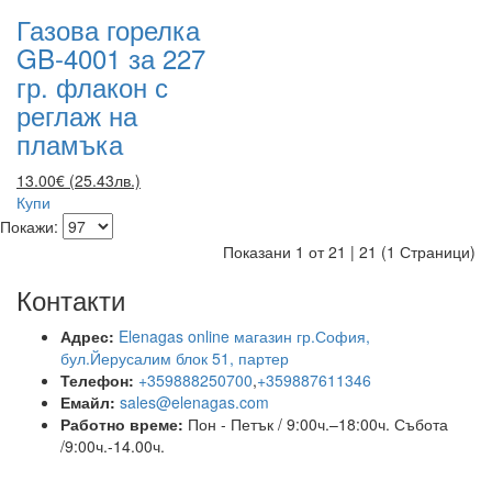
Газова горелка
GB-4001 за 227
гр. флакон с
реглаж на
пламъка
13.00€ (25.43лв.)
Купи
Покажи:
Показани 1 от 21 | 21 (1 Страници)
Контакти
Адрес:
Elenagas online магазин гр.София,
бул.Йерусалим блок 51, партер
Телефон:
+359888250700
,
+359887611346
Емайл:
sales@elenagas.com
Работно време:
Пон - Петък / 9:00ч.–18:00ч.
Събота
/9:00ч.-14.00ч.