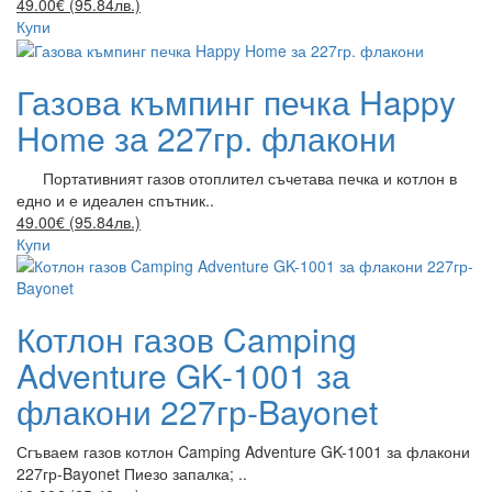
49.00€ (95.84лв.)
Купи
Газова къмпинг печка Happy
Home за 227гр. флакони
Портативният газов отоплител съчетава печка и котлон в
едно и е идеален спътник..
49.00€ (95.84лв.)
Купи
Котлон газов Camping
Adventure GK-1001 за
флакони 227гр-Bayonet
Сгъваем газов котлон Camping Adventure GK-1001 за флакони
227гр-Bayonet Пиезо запалка; ..