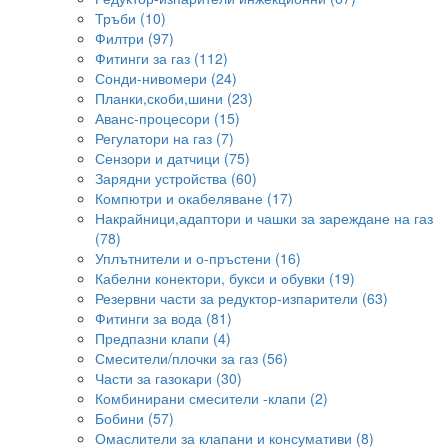
Тръби (10)
Филтри (97)
Фитинги за газ (112)
Сонди-нивомери (24)
Планки,скоби,шини (23)
Аванс-процесори (15)
Регулатори на газ (7)
Сензори и датчици (75)
Зарядни устройства (60)
Компютри и окабеляване (17)
Накрайници,адаптори и чашки за зареждане на газ
(78)
Уплътнители и о-пръстени (16)
Кабелни конектори, букси и обувки (19)
Резервни части за редуктор-изпарители (63)
Фитинги за вода (81)
Предпазни клапи (4)
Смесители/плочки за газ (56)
Части за газокари (30)
Комбинирани смесители -клапи (2)
Бобини (57)
Омаслители за клапани и консумативи (8)