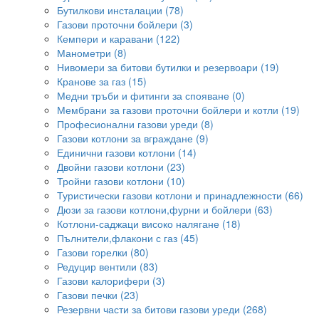
Бутилкови инсталации (78)
Газови проточни бойлери (3)
Кемпери и каравани (122)
Манометри (8)
Нивомери за битови бутилки и резервоари (19)
Кранове за газ (15)
Медни тръби и фитинги за спояване (0)
Мембрани за газови проточни бойлери и котли (19)
Професионални газови уреди (8)
Газови котлони за вграждане (9)
Единични газови котлони (14)
Двойни газови котлони (23)
Тройни газови котлони (10)
Туристически газови котлони и принадлежности (66)
Дюзи за газови котлони,фурни и бойлери (63)
Котлони-саджаци високо налягане (18)
Пълнители,флакони с газ (45)
Газови горелки (80)
Редуцир вентили (83)
Газови калорифери (3)
Газови печки (23)
Резервни части за битови газови уреди (268)