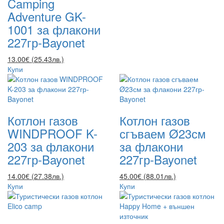
Camping
Adventure GK-
1001 за флакони
227гр-Bayonet
13.00€ (25.43лв.)
Купи
Котлон газов
Котлон газов
WINDPROOF K-
сгъваем Ø23см
203 за флакони
за флакони
227гр-Bayonet
227гр-Bayonet
14.00€ (27.38лв.)
45.00€ (88.01лв.)
Купи
Купи