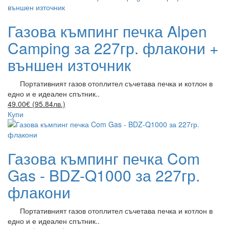
Газова къмпинг печка Alpen
Camping за 227гр. флакони +
външен източник
Портативният газов отоплител съчетава печка и котлон в
едно и е идеален спътник..
49.00€ (95.84лв.)
Купи
Газова къмпинг печка Com
Gas - BDZ-Q1000 за 227гр.
флакони
Портативният газов отоплител съчетава печка и котлон в
едно и е идеален спътник..