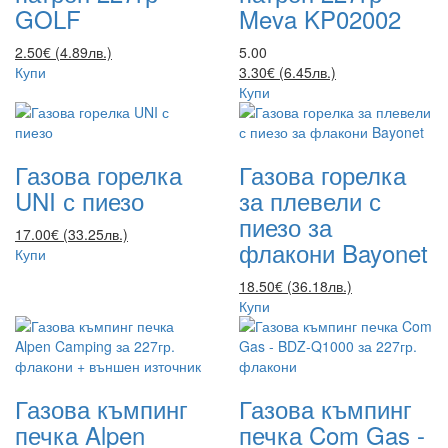
GOLF
Meva KP02002
2.50€ (4.89лв.)
5.00
Купи
3.30€ (6.45лв.)
Купи
Газова горелка
Газова горелка
UNI с пиезо
за плевели с
пиезо за
17.00€ (33.25лв.)
флакони Bayonet
Купи
18.50€ (36.18лв.)
Купи
Газова къмпинг
Газова къмпинг
печка Alpen
печка Com Gas -