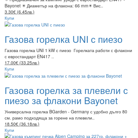
Bayonet ✴️ Диаметър на флакона: 66 mm✴️ Вис..
3.30€ (6.45лв.)
Купи
Газова горелка UNI с пиезо
Газова горелка UNI 1 kW с пиезо Горелката работи с флакони
с евростандарт EN417 ..
17.00€ (33.25лв.)
Купи
Газова горелка за плевели с
пиезо за флакони Bayonet
Универсална горелка BGarden - Germany с удобно дълго 80
см. рамо подходяща за горене на плевели..
18.50€ (36.18лв.)
Купи