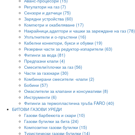
Аванс-процесори (15)
Регулатори на газ (7)
Сензори и датчици (75)
Зарядни устройства (60)
Компютри и окабеляване (17)
Накрайници,адаптори и чашки за зареждане на газ (78)
Уплътнители и о-пръстени (16)
Кабелни конектори, букси и обувки (19)
Резервни части за редуктор-изпарители (63)
Фитинги за вода (81)
Предпазни клапи (4)
Смесители/плочки за газ (56)
Части за газокари (30)
Комбинирани смесители -клапи (2)
Бобини (57)
Омаслители за клапани и консумативи (8)
Инструменти (6)
Фитинги за термопластична тръба FARO (40)
БИТОВИ ГАЗОВИ УРЕДИ
Газови барбекюта и скари (10)
Газови бутилки за бита (24)
Композитни газови бутилки (15)
Туристически газови бутилки (14)