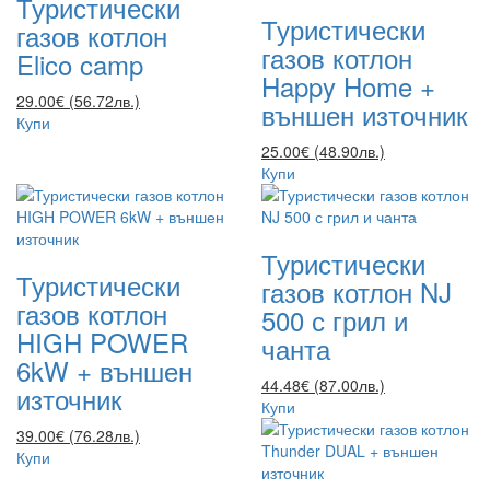
Туристически
Туристически
газов котлон
газов котлон
Elico camp
Happy Home +
29.00€ (56.72лв.)
външен източник
Купи
25.00€ (48.90лв.)
Купи
Туристически
Туристически
газов котлон NJ
газов котлон
500 с грил и
HIGH POWER
чанта
6kW + външен
44.48€ (87.00лв.)
източник
Купи
39.00€ (76.28лв.)
Купи