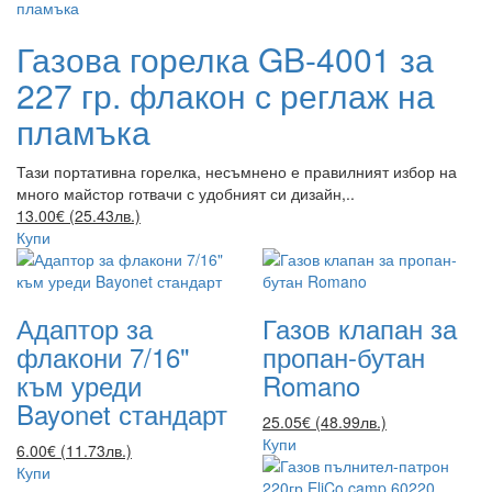
Газова горелка GB-4001 за
227 гр. флакон с реглаж на
пламъка
Тази портативна горелка, несъмнено е правилният избор на
много майстор готвачи с удобният си дизайн,..
13.00€ (25.43лв.)
Купи
Адаптор за
Газов клапан за
флакони 7/16"
пропан-бутан
към уреди
Romano
Bayonet стандарт
25.05€ (48.99лв.)
Купи
6.00€ (11.73лв.)
Купи