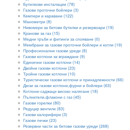
Бутилкови инсталации (78)
Газови проточни бойлери (3)
Кемпери и каравани (122)
Манометри (8)
Нивомери за битови бутилки и резервоари (19)
Кранове за газ (15)
Медни тръби и фитинги за спояване (0)
Мембрани за газови проточни бойлери и котли (19)
Професионални газови уреди (8)
Газови котлони за вграждане (9)
Единични газови котлони (14)
Двойни газови котлони (23)
Тройни газови котлони (10)
Туристически газови котлони и принадлежности (66)
Дюзи за газови котлони,фурни и бойлери (63)
Котлони-саджаци високо налягане (18)
Пълнители,флакони с газ (45)
Газови горелки (80)
Редуцир вентили (83)
Газови калорифери (3)
Газови печки (23)
Резервни части за битови газови уреди (268)