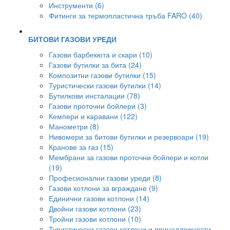
Инструменти (6)
Фитинги за термопластична тръба FARO (40)
БИТОВИ ГАЗОВИ УРЕДИ
Газови барбекюта и скари (10)
Газови бутилки за бита (24)
Композитни газови бутилки (15)
Туристически газови бутилки (14)
Бутилкови инсталации (78)
Газови проточни бойлери (3)
Кемпери и каравани (122)
Манометри (8)
Нивомери за битови бутилки и резервоари (19)
Кранове за газ (15)
Мембрани за газови проточни бойлери и котли
(19)
Професионални газови уреди (8)
Газови котлони за вграждане (9)
Единични газови котлони (14)
Двойни газови котлони (23)
Тройни газови котлони (10)
Туристически газови котлони и принадлежности