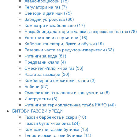
Аванс-процесори (15)
Регулатори на газ (7)
Сензори и датчици (75)
Зарядни устройства (60)
Компютри и окабеляване (17)
Накрайници,адаптори и чашки за зареждане на газ (78)
Уплътнители и о-пръстени (16)
Кабелни конектори, букси и обувки (19)
Резервни части за редуктор-изпарители (63)
Фитинги за вода (81)
Предпазни клапи (4)
Смесители/плочки за газ (56)
Части за газокари (30)
Комбинирани смесители -клапи (2)
Бобини (57)
Омаслители за клапани и консумативи (8)
Инструменти (6)
Фитинги за термопластична тръба FARO (40)
БИТОВИ ГАЗОВИ УРЕДИ
Газови барбекюта и скари (10)
Газови бутилки за бита (24)
Композитни газови бутилки (15)
Туристически газови бутилки (14)