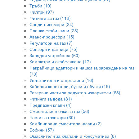
Тръби (10)
Филтри (97)
Фитинги за газ (112)
Сонди-нивомери (24)
Планки,скоби,шини (23)
Аванс-процесори (15)
Регулатори на газ (7)
Сензори и датчици (75)
Зарядни устройства (60)
Компютри и окабеляване (17)
Накрайници,адаптори и чашки за зареждане на газ
(78)
Уплътнители и о-пръстени (16)
Кабелни конектори, букси и обувки (19)
Резервни части за редуктор-изпарители (63)
Фитинги за вода (81)
Предпазни клапи (4)
Смесители/плочки за газ (56)
Части за газокари (30)
Комбинирани смесители -клапи (2)
Бобини (57)
Омаслители за клапани и консумативи (8)