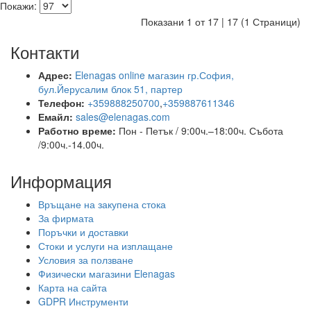
Покажи:
Показани 1 от 17 | 17 (1 Страници)
Контакти
Адрес:
Elenagas online магазин гр.София,
бул.Йерусалим блок 51, партер
Телефон:
+359888250700
,
+359887611346
Емайл:
sales@elenagas.com
Работно време:
Пон - Петък / 9:00ч.–18:00ч.
Събота
/9:00ч.-14.00ч.
Информация
Връщане на закупена стока
За фирмата
Поръчки и доставки
Стоки и услуги на изплащане
Условия за ползване
Физически магазини Elenagas
Карта на сайта
GDPR Инструменти