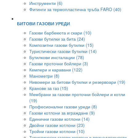
Инструменти (6)
Фитинги за термопластична тръба FARO (40)
БИТОВИ ГАЗОВИ УРЕДИ
Газови барбекюта и скари (10)
Газови бутилки за бита (24)
Композитни газови бутилки (15)
Туристически газови бутилки (14)
Бутилкови инсталации (78)
Газови проточни бойлери (3)
Кемпери и каравани (122)
Манометри (8)
Нивомери за битови бутилки и резервоари (19)
Кранове за газ (15)
Мембрани за газови проточни бойлери и котли
(19)
Професионални газови уреди (8)
Газови котлони за вграждане (9)
Единични газови котлони (14)
Двойни газови котлони (23)
Тройни газови котлони (10)
Туристически газови котлони и принадлежности