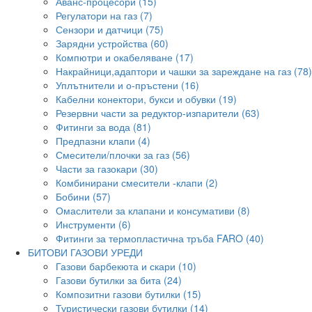
Аванс-процесори (15)
Регулатори на газ (7)
Сензори и датчици (75)
Зарядни устройства (60)
Компютри и окабеляване (17)
Накрайници,адаптори и чашки за зареждане на газ (78)
Уплътнители и о-пръстени (16)
Кабелни конектори, букси и обувки (19)
Резервни части за редуктор-изпарители (63)
Фитинги за вода (81)
Предпазни клапи (4)
Смесители/плочки за газ (56)
Части за газокари (30)
Комбинирани смесители -клапи (2)
Бобини (57)
Омаслители за клапани и консумативи (8)
Инструменти (6)
Фитинги за термопластична тръба FARO (40)
БИТОВИ ГАЗОВИ УРЕДИ
Газови барбекюта и скари (10)
Газови бутилки за бита (24)
Композитни газови бутилки (15)
Туристически газови бутилки (14)