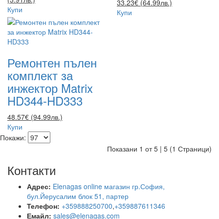
33.23€ (64.99лв.)
Купи
Купи
Ремонтен пълен
комплект за
инжектор Matrix
HD344-HD333
48.57€ (94.99лв.)
Купи
Покажи:
Показани 1 от 5 | 5 (1 Страници)
Контакти
Адрес:
Elenagas online магазин гр.София,
бул.Йерусалим блок 51, партер
Телефон:
+359888250700
,
+359887611346
Емайл:
sales@elenagas.com