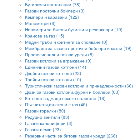
Бутилкови инсталации (78)
Газови проточни бойлери (3)
Кемпери и каравани (122)
Манометри (8)
Нивомери за битови бутилки и резервоари (19)
Кранове за газ (15)
Медни тръби и фитинги за спояване (0)
Мембрани за газови проточни бойлери и котли (19)
Професионални газови уреди (8)
Газови котлони за вграждане (9)
Единични газови котлони (14)
Двойни газови котлони (23)
Тройни газови котлони (10)
Туристически газови котлони и принадлежности (66)
Дюзи за газови котлони,фурни и бойлери (63)
Котлони-саджаци високо налягане (18)
Пълнители,флакони с газ (45)
Газови горелки (80)
Редуцир вентили (83)
Газови калорифери (3)
Газови печки (23)
Резервни части за битови газови уреди (268)