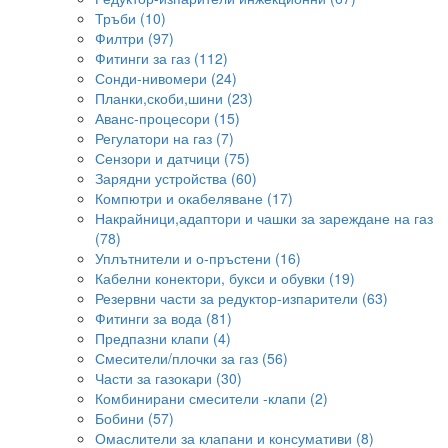
Тръби (10)
Филтри (97)
Фитинги за газ (112)
Сонди-нивомери (24)
Планки,скоби,шини (23)
Аванс-процесори (15)
Регулатори на газ (7)
Сензори и датчици (75)
Зарядни устройства (60)
Компютри и окабеляване (17)
Накрайници,адаптори и чашки за зареждане на газ
(78)
Уплътнители и о-пръстени (16)
Кабелни конектори, букси и обувки (19)
Резервни части за редуктор-изпарители (63)
Фитинги за вода (81)
Предпазни клапи (4)
Смесители/плочки за газ (56)
Части за газокари (30)
Комбинирани смесители -клапи (2)
Бобини (57)
Омаслители за клапани и консумативи (8)