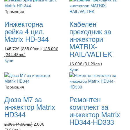
Промоция
Инжекторна
Кабелен
рейка 4 цил.
преходник за
Matrix HD-344
инжектори
MATRIX-
145.72€ (285.00лв.)
125.00€
RAIL/VALTEK
(244.48лв.)
Купи
16.00€ (31.29лв.)
Купи
Промоция
Дюза M7 за
Ремонтен
инжектор Matrix
комплект за
HD344
инжектор Matrix
HD344-HD333
2.30€ (4.50лв.)
2.00€
(3.91лв.)