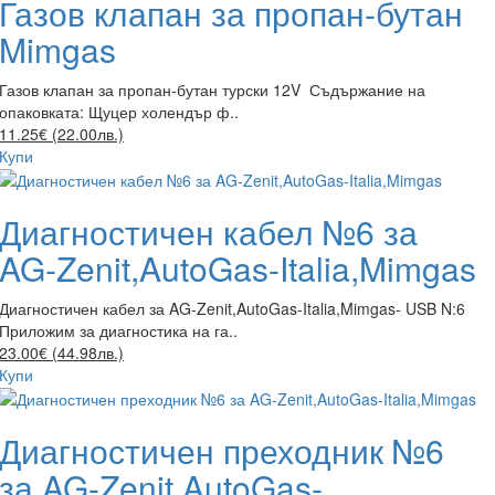
Газов клапан за пропан-бутан
Mimgas
Газов клапан за пропан-бутан турски 12V Съдържание на
опаковката: Щуцер холендър ф..
11.25€ (22.00лв.)
Купи
Диагностичен кабел №6 за
AG-Zenit,AutoGas-Italia,Mimgas
Диагностичен кабел за AG-Zenit,AutoGas-Italia,Mimgas- USB N:6
Приложим за диагностика на га..
23.00€ (44.98лв.)
Купи
Диагностичен преходник №6
за AG-Zenit,AutoGas-