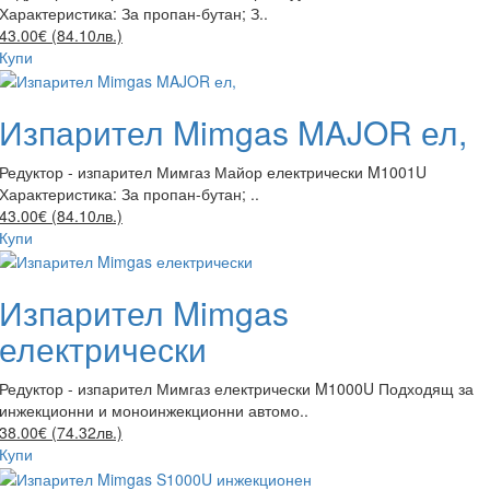
Характеристика: За пропан-бутан; З..
43.00€ (84.10лв.)
Купи
Изпарител Mimgas MAJOR ел,
Редуктор - изпарител Мимгаз Майор електрически M1001U
Характеристика: За пропан-бутан; ..
43.00€ (84.10лв.)
Купи
Изпарител Mimgas
електрически
Редуктор - изпарител Мимгаз електрически M1000U Подходящ за
инжекционни и моноинжекционни автомо..
38.00€ (74.32лв.)
Купи