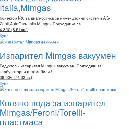
Italia,Mimgas
Конектор №6 за диагностика за инжекционни системи AG-
Zenit,AutoGas-Italia,Mimgas Преходника се..
4.35€ (8.51лв.)
Купи
Изпарител Mimgas вакуумен
Редуктор - изпарител Mimgas вакуумен Подходящ за
карбураторни автомобили ! ..
38.00€ (74.32лв.)
Купи
Коляно вода за изпарител
Mimgas/Feroni/Torelli-
пластмаса