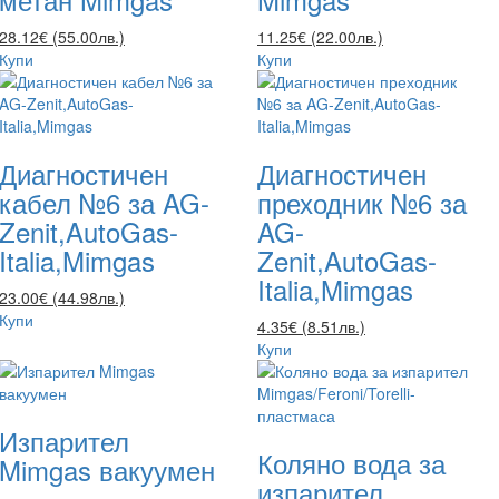
28.12€ (55.00лв.)
11.25€ (22.00лв.)
Купи
Купи
Диагностичен
Диагностичен
кабел №6 за AG-
преходник №6 за
Zenit,AutoGas-
AG-
Italia,Mimgas
Zenit,AutoGas-
Italia,Mimgas
23.00€ (44.98лв.)
Купи
4.35€ (8.51лв.)
Купи
Изпарител
Коляно вода за
Mimgas вакуумен
изпарител