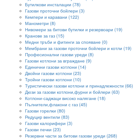
Бутилкови инсталации (78)
Газови проточни бойлери (3)
Кемпери и каравани (122)
Манометри (8)
Нивомери за битови бутилки и резервоари (19)
Кранове за газ (15)
Медни тръби и фитинги за спояване (0)
Мембрани за газови проточни бойлери и котли (19)
Професионални газови уреди (8)
Газови котлони за вграждане (9)
Единични газови котлони (14)
Двойни газови котлони (23)
Тройни газови котлони (10)
Туристически газови котлони и принадлежности (66)
Дюзи за газови котлони,фурни и бойлери (63)
Котлони-саджаци високо налягане (18)
Пълнители,флакони с газ (45)
Газови горелки (80)
Редуцир вентили (83)
Газови калорифери (3)
Газови печки (23)
Резервни части за битови газови уреди (268)