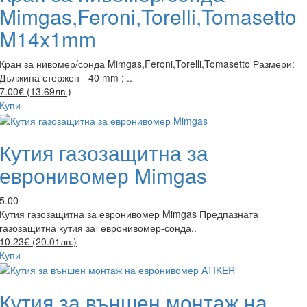
Mimgas,Feroni,Torelli,Tomasetto
M14x1mm
Кран за нивомер/сонда Mimgas,Feroni,Torelli,Tomasetto Размери:
Дължина стержен - 40 mm ; ..
7.00€ (13.69лв.)
Купи
Кутия газозащитна за
евронивомер Mimgas
5.00
Кутия газозащитна за евронивомер Mimgas Предпазната
газозащитна кутия за евронивомер-сонда..
10.23€ (20.01лв.)
Купи
Кутия за външен монтаж на