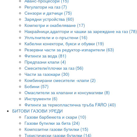
Аванс-процесори (15)
Регулатори на газ (7)
Сензори и датчици (75)
Зарядни устройства (60)
Компютри и окабеляване (17)
Накрайници,адаптори и чашки за зареждане на газ (78)
Уплътнители и о-пръстени (16)
Кабелни конектори, букси и обувки (19)
Резервни части за редуктор-изпарители (63)
Фитинги за вода (81)
Предпазни клапи (4)
Смесители/плочки за газ (56)
Части за газокари (30)
Комбинирани смесители -клапи (2)
Бобини (57)
Омаслители за клапани и консумативи (8)
Инструменти (6)
Фитинги за термопластична тръба FARO (40)
БИТОВИ ГАЗОВИ УРЕДИ
Газови барбекюта и скари (10)
Газови бутилки за бита (24)
Композитни газови бутилки (15)
Туристически газови бутилки (14)