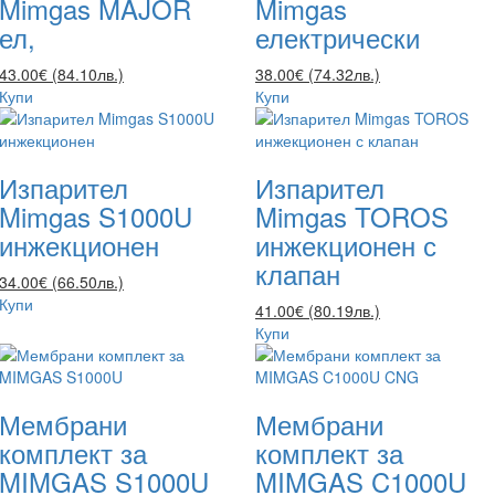
Mimgas MAJOR
Mimgas
ел,
електрически
43.00€ (84.10лв.)
38.00€ (74.32лв.)
Купи
Купи
Изпарител
Изпарител
Mimgas S1000U
Mimgas TOROS
инжекционен
инжекционен с
клапан
34.00€ (66.50лв.)
Купи
41.00€ (80.19лв.)
Купи
Мембрани
Мембрани
комплект за
комплект за
MIMGAS S1000U
MIMGAS C1000U