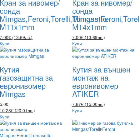
Кран за нивомер/
Кран за нивомер/
сонда
сонда
Mimgas,Feroni,Torelli,Tomasetto
Mimgas,Feroni,Torel
M11x1mm
M14x1mm
7.00€ (13.69лв.)
7.00€ (13.69лв.)
Купи
Купи
Кутия
Кутия за външен
газозащитна за
монтаж на
евронивомер
евронивомер
Mimgas
ATIKER
5.00
7.67€ (15.00лв.)
10.23€ (20.01лв.)
Купи
Купи