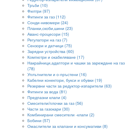
Тръби (10)
Филтри (97)
Фитинги за газ (112)
Сонди-нивомери (24)
Планки,скоби,шини (23)
Аванс-процесори (15)
Регулатори на газ (7)
Сензори и датчици (75)
Зарядни устройства (60)
Компютри и окабеляване (17)
Накрайници,адаптори и чашки за зареждане на газ
(78)
Уплътнители и о-пръстени (16)
Кабелни конектори, букси и обувки (19)
Резервни части за редуктор-изпарители (63)
Фитинги за вода (81)
Предпазни клапи (4)
Смесители/плочки за газ (56)
Части за газокари (30)
Комбинирани смесители -клапи (2)
Бобини (57)
Омаслители за клапани и консумативи (8)