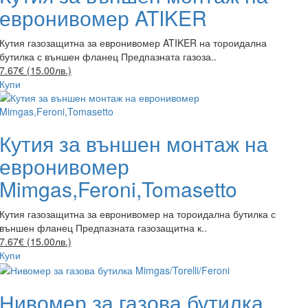
евронивомер ATIKER
Кутия газозащитна за евронивомер ATIKER на тороидална
бутилка с външен фланец Предпазната газоза..
7.67€ (15.00лв.)
Купи
Кутия за външен монтаж на
евронивомер
Mimgas,Feroni,Tomasetto
Кутия газозащитна за евронивомер на тороидална бутилка с
външен фланец Предпазната газозащитна к..
7.67€ (15.00лв.)
Купи
Нивомер за газова бутилка