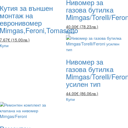
Нивомер за
Кутия за външен
газова бутилка
монтаж на
Mimgas/Torelli/Feron
евронивомер
40.00€ (78.23лв.)
Mimgas,Feroni,Tomasetto
Купи
7.67€ (15.00лв.)
Купи
Нивомер за
газова бутилка
Mimgas/Torelli/Feron
усилен тип
44.00€ (86.06лв.)
Купи