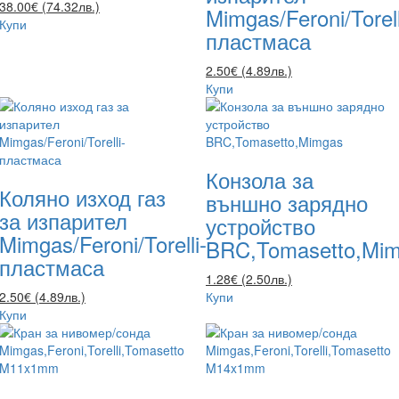
38.00€ (74.32лв.)
Mimgas/Feroni/Torell
Купи
пластмаса
2.50€ (4.89лв.)
Купи
Конзола за
Коляно изход газ
външно зарядно
за изпарител
устройство
Mimgas/Feroni/Torelli-
BRC,Tomasetto,Mi
пластмаса
1.28€ (2.50лв.)
2.50€ (4.89лв.)
Купи
Купи