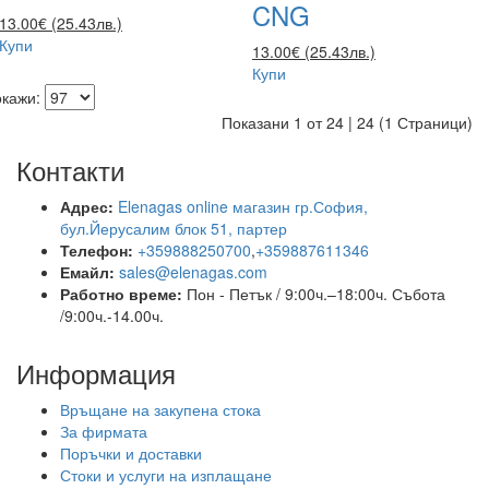
CNG
13.00€ (25.43лв.)
Купи
13.00€ (25.43лв.)
Купи
окажи:
Показани 1 от 24 | 24 (1 Страници)
Контакти
Адрес:
Elenagas online магазин гр.София,
бул.Йерусалим блок 51, партер
Телефон:
+359888250700
,
+359887611346
Емайл:
sales@elenagas.com
Работно време:
Пон - Петък / 9:00ч.–18:00ч.
Събота
/9:00ч.-14.00ч.
Информация
Връщане на закупена стока
За фирмата
Поръчки и доставки
Стоки и услуги на изплащане