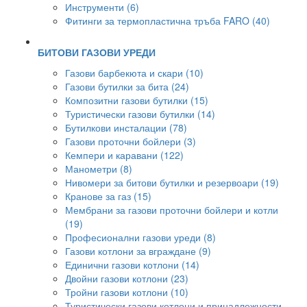
Инструменти (6)
Фитинги за термопластична тръба FARO (40)
БИТОВИ ГАЗОВИ УРЕДИ
Газови барбекюта и скари (10)
Газови бутилки за бита (24)
Композитни газови бутилки (15)
Туристически газови бутилки (14)
Бутилкови инсталации (78)
Газови проточни бойлери (3)
Кемпери и каравани (122)
Манометри (8)
Нивомери за битови бутилки и резервоари (19)
Кранове за газ (15)
Мембрани за газови проточни бойлери и котли
(19)
Професионални газови уреди (8)
Газови котлони за вграждане (9)
Единични газови котлони (14)
Двойни газови котлони (23)
Тройни газови котлони (10)
Туристически газови котлони и принадлежности