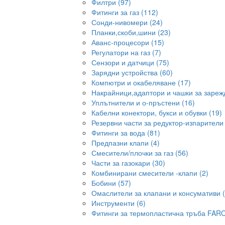
Филтри (97)
Фитинги за газ (112)
Сонди-нивомери (24)
Планки,скоби,шини (23)
Аванс-процесори (15)
Регулатори на газ (7)
Сензори и датчици (75)
Зарядни устройства (60)
Компютри и окабеляване (17)
Накрайници,адаптори и чашки за зарежд
Уплътнители и о-пръстени (16)
Кабелни конектори, букси и обувки (19)
Резервни части за редуктор-изпарители 
Фитинги за вода (81)
Предпазни клапи (4)
Смесители/плочки за газ (56)
Части за газокари (30)
Комбинирани смесители -клапи (2)
Бобини (57)
Омаслители за клапани и консумативи (
Инструменти (6)
Фитинги за термопластична тръба FARO