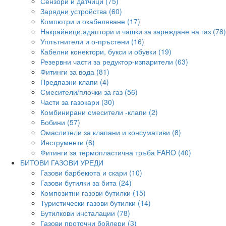
Сензори и датчици (75)
Зарядни устройства (60)
Компютри и окабеляване (17)
Накрайници,адаптори и чашки за зареждане на газ (78)
Уплътнители и о-пръстени (16)
Кабелни конектори, букси и обувки (19)
Резервни части за редуктор-изпарители (63)
Фитинги за вода (81)
Предпазни клапи (4)
Смесители/плочки за газ (56)
Части за газокари (30)
Комбинирани смесители -клапи (2)
Бобини (57)
Омаслители за клапани и консумативи (8)
Инструменти (6)
Фитинги за термопластична тръба FARO (40)
БИТОВИ ГАЗОВИ УРЕДИ
Газови барбекюта и скари (10)
Газови бутилки за бита (24)
Композитни газови бутилки (15)
Туристически газови бутилки (14)
Бутилкови инсталации (78)
Газови проточни бойлери (3)