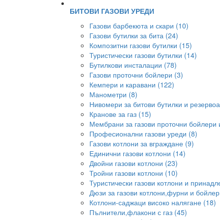
БИТОВИ ГАЗОВИ УРЕДИ
Газови барбекюта и скари (10)
Газови бутилки за бита (24)
Композитни газови бутилки (15)
Туристически газови бутилки (14)
Бутилкови инсталации (78)
Газови проточни бойлери (3)
Кемпери и каравани (122)
Манометри (8)
Нивомери за битови бутилки и резервоа
Кранове за газ (15)
Мембрани за газови проточни бойлери и
Професионални газови уреди (8)
Газови котлони за вграждане (9)
Единични газови котлони (14)
Двойни газови котлони (23)
Тройни газови котлони (10)
Туристически газови котлони и принадл
Дюзи за газови котлони,фурни и бойлер
Котлони-саджаци високо налягане (18)
Пълнители,флакони с газ (45)