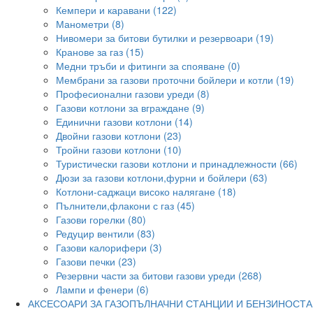
Кемпери и каравани (122)
Манометри (8)
Нивомери за битови бутилки и резервоари (19)
Кранове за газ (15)
Медни тръби и фитинги за спояване (0)
Мембрани за газови проточни бойлери и котли (19)
Професионални газови уреди (8)
Газови котлони за вграждане (9)
Единични газови котлони (14)
Двойни газови котлони (23)
Тройни газови котлони (10)
Туристически газови котлони и принадлежности (66)
Дюзи за газови котлони,фурни и бойлери (63)
Котлони-саджаци високо налягане (18)
Пълнители,флакони с газ (45)
Газови горелки (80)
Редуцир вентили (83)
Газови калорифери (3)
Газови печки (23)
Резервни части за битови газови уреди (268)
Лампи и фенери (6)
АКСЕСОАРИ ЗА ГАЗОПЪЛНАЧНИ СТАНЦИИ И БЕНЗИНОСТ