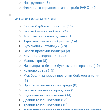
Инструменти (6)
Фитинги за термопластична тръба FARO (40)
БИТОВИ ГАЗОВИ УРЕДИ
Газови барбекюта и скари (10)
Газови бутилки за бита (24)
Композитни газови бутилки (15)
Туристически газови бутилки (14)
Бутилкови инсталации (78)
Газови проточни бойлери (3)
Кемпери и каравани (122)
Манометри (8)
Нивомери за битови бутилки и резервоари (19)
Кранове за газ (15)
Мембрани за газови проточни бойлери и котли
(19)
Професионални газови уреди (8)
Газови котлони за вграждане (9)
Единични газови котлони (14)
Двойни газови котлони (23)
Тройни газови котлони (10)
Туристически газови котлони и принадлежности