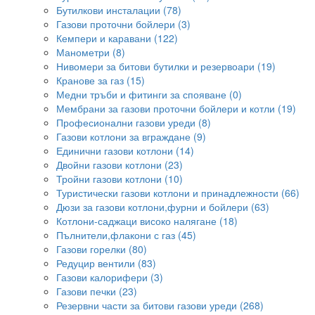
Бутилкови инсталации (78)
Газови проточни бойлери (3)
Кемпери и каравани (122)
Манометри (8)
Нивомери за битови бутилки и резервоари (19)
Кранове за газ (15)
Медни тръби и фитинги за спояване (0)
Мембрани за газови проточни бойлери и котли (19)
Професионални газови уреди (8)
Газови котлони за вграждане (9)
Единични газови котлони (14)
Двойни газови котлони (23)
Тройни газови котлони (10)
Туристически газови котлони и принадлежности (66)
Дюзи за газови котлони,фурни и бойлери (63)
Котлони-саджаци високо налягане (18)
Пълнители,флакони с газ (45)
Газови горелки (80)
Редуцир вентили (83)
Газови калорифери (3)
Газови печки (23)
Резервни части за битови газови уреди (268)