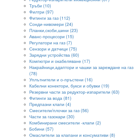
Тръби (10)
Филтри (97)
Фитинги за газ (112)
Сонди-нивомери (24)
Планки,скоби,шини (23)
Аванс-процесори (15)
Регулатори на газ (7)
Сензори и датчици (75)
Зарядни устройства (60)
Компютри и окабеляване (17)
Накрайници,адаптори и чашки за зареждане на газ
(78)
Уплътнители и о-пръстени (16)
Кабелни конектори, букси и обувки (19)
Резервни части за редуктор-изпарители (63)
Фитинги за вода (81)
Предпазни клапи (4)
Смесители/плочки за газ (56)
Части за газокари (30)
Комбинирани смесители -клапи (2)
Бобини (57)
Омаслители за клапани и консумативи (8)