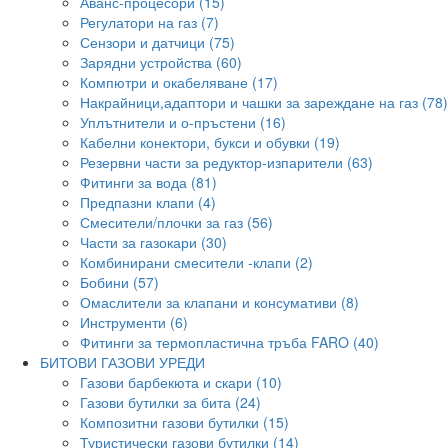
Аванс-процесори (15)
Регулатори на газ (7)
Сензори и датчици (75)
Зарядни устройства (60)
Компютри и окабеляване (17)
Накрайници,адаптори и чашки за зареждане на газ (78)
Уплътнители и о-пръстени (16)
Кабелни конектори, букси и обувки (19)
Резервни части за редуктор-изпарители (63)
Фитинги за вода (81)
Предпазни клапи (4)
Смесители/плочки за газ (56)
Части за газокари (30)
Комбинирани смесители -клапи (2)
Бобини (57)
Омаслители за клапани и консумативи (8)
Инструменти (6)
Фитинги за термопластична тръба FARO (40)
БИТОВИ ГАЗОВИ УРЕДИ
Газови барбекюта и скари (10)
Газови бутилки за бита (24)
Композитни газови бутилки (15)
Туристически газови бутилки (14)