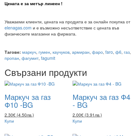
Цената е за метър линеен !
Уважаеми клиенти, цената на продукта е за онлайн покупка от
elenagas.com
и е възможно несъответствие с цената във
физическите магазини на фирмата.
Тагове:
маркуч
,
гумен
,
каучуков
,
армиран
,
фаро
,
faro
,
ф6
,
газ
,
пропан
,
фагумит
,
fagumit
Свързани продукти
Маркуч за газ
Маркуч за газ Ф4
Ф10 -BG
- BG
2.30€ (4.50лв.)
2.00€ (3.91лв.)
Купи
Купи