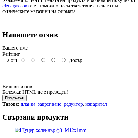
Уважаеми клиенти, цената на продукта е за онлайн покупка от
elenagas.com
и е възможно несъответствие с цената във
физическите магазини на фирмата.
Напишете отзив
Вашето име
Рейтинг
Лош
Добър
Вишият отзив
Бележка:
HTML не е преведен!
Продължи
Тагове:
планка
,
закрепване
,
редуктор
,
изпарител
Свързани продукти