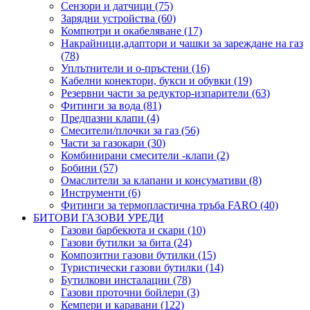
Сензори и датчици (75)
Зарядни устройства (60)
Компютри и окабеляване (17)
Накрайници,адаптори и чашки за зареждане на газ
(78)
Уплътнители и о-пръстени (16)
Кабелни конектори, букси и обувки (19)
Резервни части за редуктор-изпарители (63)
Фитинги за вода (81)
Предпазни клапи (4)
Смесители/плочки за газ (56)
Части за газокари (30)
Комбинирани смесители -клапи (2)
Бобини (57)
Омаслители за клапани и консумативи (8)
Инструменти (6)
Фитинги за термопластична тръба FARO (40)
БИТОВИ ГАЗОВИ УРЕДИ
Газови барбекюта и скари (10)
Газови бутилки за бита (24)
Композитни газови бутилки (15)
Туристически газови бутилки (14)
Бутилкови инсталации (78)
Газови проточни бойлери (3)
Кемпери и каравани (122)