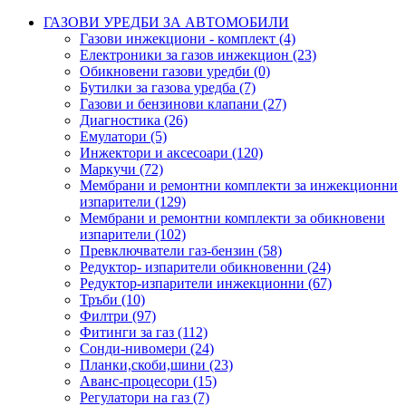
ГАЗОВИ УРЕДБИ ЗА АВТОМОБИЛИ
Газови инжекциони - комплект (4)
Електроники за газов инжекцион (23)
Обикновени газови уредби (0)
Бутилки за газова уредба (7)
Газови и бензинови клапани (27)
Диагностика (26)
Емулатори (5)
Инжектори и аксесоари (120)
Маркучи (72)
Мембрани и ремонтни комплекти за инжекционни
изпарители (129)
Мембрани и ремонтни комплекти за обикновени
изпарители (102)
Превключватели газ-бензин (58)
Редуктор- изпарители обикновенни (24)
Редуктор-изпарители инжекционни (67)
Тръби (10)
Филтри (97)
Фитинги за газ (112)
Сонди-нивомери (24)
Планки,скоби,шини (23)
Аванс-процесори (15)
Регулатори на газ (7)