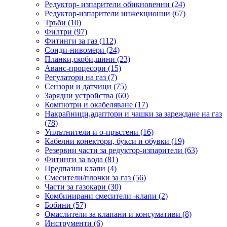
Редуктор- изпарители обикновенни (24)
Редуктор-изпарители инжекционни (67)
Тръби (10)
Филтри (97)
Фитинги за газ (112)
Сонди-нивомери (24)
Планки,скоби,шини (23)
Аванс-процесори (15)
Регулатори на газ (7)
Сензори и датчици (75)
Зарядни устройства (60)
Компютри и окабеляване (17)
Накрайници,адаптори и чашки за зареждане на газ
(78)
Уплътнители и о-пръстени (16)
Кабелни конектори, букси и обувки (19)
Резервни части за редуктор-изпарители (63)
Фитинги за вода (81)
Предпазни клапи (4)
Смесители/плочки за газ (56)
Части за газокари (30)
Комбинирани смесители -клапи (2)
Бобини (57)
Омаслители за клапани и консумативи (8)
Инструменти (6)