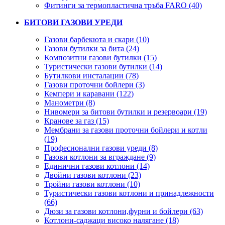
Фитинги за термопластична тръба FARO (40)
БИТОВИ ГАЗОВИ УРЕДИ
Газови барбекюта и скари (10)
Газови бутилки за бита (24)
Композитни газови бутилки (15)
Туристически газови бутилки (14)
Бутилкови инсталации (78)
Газови проточни бойлери (3)
Кемпери и каравани (122)
Манометри (8)
Нивомери за битови бутилки и резервоари (19)
Кранове за газ (15)
Мембрани за газови проточни бойлери и котли
(19)
Професионални газови уреди (8)
Газови котлони за вграждане (9)
Единични газови котлони (14)
Двойни газови котлони (23)
Тройни газови котлони (10)
Туристически газови котлони и принадлежности
(66)
Дюзи за газови котлони,фурни и бойлери (63)
Котлони-саджаци високо налягане (18)