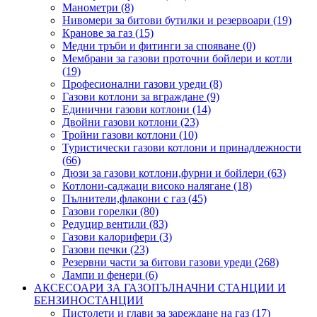
Манометри (8)
Нивомери за битови бутилки и резервоари (19)
Кранове за газ (15)
Медни тръби и фитинги за спояване (0)
Мембрани за газови проточни бойлери и котли
(19)
Професионални газови уреди (8)
Газови котлони за вграждане (9)
Единични газови котлони (14)
Двойни газови котлони (23)
Тройни газови котлони (10)
Туристически газови котлони и принадлежности
(66)
Дюзи за газови котлони,фурни и бойлери (63)
Котлони-саджаци високо налягане (18)
Пълнители,флакони с газ (45)
Газови горелки (80)
Редуцир вентили (83)
Газови калорифери (3)
Газови печки (23)
Резервни части за битови газови уреди (268)
Лампи и фенери (6)
АКСЕСОАРИ ЗА ГАЗОПЪЛНАЧНИ СТАНЦИИ И
БЕНЗИНОСТАНЦИИ
Пистолети и глави за зареждане на газ (17)