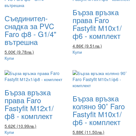
Бърза връзка
Съединител-
права Faro
снадка за PVC
Fastyfit М10х1/
Faro ф8 - G1/4"
ф6 - комплект
вътрешна
4.86€ (9.51лв.)
5.00€ (9.78лв.)
Купи
Купи
Бърза връзка
Бърза връзка
права Faro
коляно 90˚ Faro
Fastyfit М12х1/
Fastyfit М10х1/
ф8 - комплект
ф6 - комплект
5.62€ (10.99лв.)
Купи
5.88€ (11.50лв.)