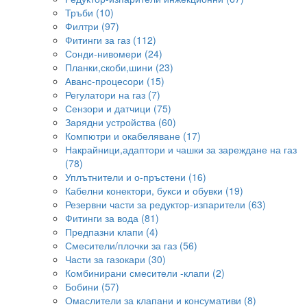
Тръби (10)
Филтри (97)
Фитинги за газ (112)
Сонди-нивомери (24)
Планки,скоби,шини (23)
Аванс-процесори (15)
Регулатори на газ (7)
Сензори и датчици (75)
Зарядни устройства (60)
Компютри и окабеляване (17)
Накрайници,адаптори и чашки за зареждане на газ
(78)
Уплътнители и о-пръстени (16)
Кабелни конектори, букси и обувки (19)
Резервни части за редуктор-изпарители (63)
Фитинги за вода (81)
Предпазни клапи (4)
Смесители/плочки за газ (56)
Части за газокари (30)
Комбинирани смесители -клапи (2)
Бобини (57)
Омаслители за клапани и консумативи (8)