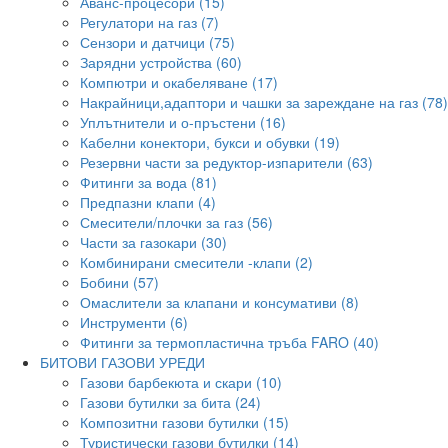
Аванс-процесори (15)
Регулатори на газ (7)
Сензори и датчици (75)
Зарядни устройства (60)
Компютри и окабеляване (17)
Накрайници,адаптори и чашки за зареждане на газ (78)
Уплътнители и о-пръстени (16)
Кабелни конектори, букси и обувки (19)
Резервни части за редуктор-изпарители (63)
Фитинги за вода (81)
Предпазни клапи (4)
Смесители/плочки за газ (56)
Части за газокари (30)
Комбинирани смесители -клапи (2)
Бобини (57)
Омаслители за клапани и консумативи (8)
Инструменти (6)
Фитинги за термопластична тръба FARO (40)
БИТОВИ ГАЗОВИ УРЕДИ
Газови барбекюта и скари (10)
Газови бутилки за бита (24)
Композитни газови бутилки (15)
Туристически газови бутилки (14)