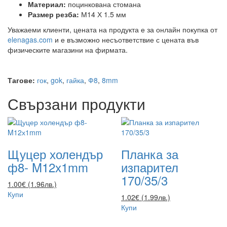
Материал:
поцинкована стомана
Размер резба:
М14 Х 1.5 мм
Уважаеми клиенти, цената на продукта е за онлайн покупка от
elenagas.com
и е възможно несъответствие с цената във
физическите магазини на фирмата.
Тагове:
гок
,
gok
,
гайка
,
Ф8
,
8mm
Свързани продукти
Щуцер холендър
Планка за
ф8- M12х1mm
изпарител
170/35/3
1.00€ (1.96лв.)
Купи
1.02€ (1.99лв.)
Купи