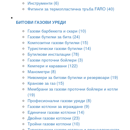
Инструменти (6)
Фитинги за термопластична тръба FARO (40)
БИТОВИ ГАЗОВИ УРЕДИ
Газови барбекюта и скари (10)
Газови бутилки за бита (24)
Композитни газови бутилки (15)
Туристически газови бутилки (14)
Бутилкови инсталации (78)
Газови проточни бойлери (3)
Кемпери и каравани (122)
Манометри (8)
Нивомери за битови бутилки и резервоари (19)
Кранове за газ (15)
Мембрани за газови проточни бойлери и котли
(19)
Професионални газови уреди (8)
Газови котлони за вграждане (9)
Единични газови котлони (14)
Двойни газови котлони (23)
Тройни газови котлони (10)
Туристически газови котлони и принадлежности