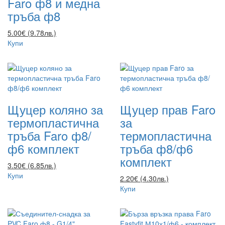
Faro ф8 и медна
тръба ф8
5.00€ (9.78лв.)
Купи
Щуцер коляно за
Щуцер прав Faro
термопластична
за
тръба Faro ф8/
термопластична
ф6 комплект
тръба ф8/ф6
комплект
3.50€ (6.85лв.)
Купи
2.20€ (4.30лв.)
Купи