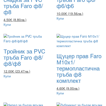
тръба Faro ф8/
ф6/ф6
ф8
10.00€ (19.56лв.)
Купи
4.50€ (8.80лв.)
Купи
Тройник за PVC
Щуцер прав Faro
тръба Faro ф8/
М10х1/
ф8/ф8
термопластична
12.00€ (23.47лв.)
тръба ф8
Купи
комплект
4.60€ (9.00лв.)
Купи