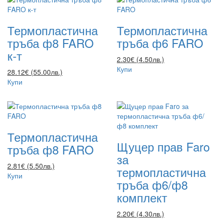
Термопластична
Термопластична
тръба ф8 FARO
тръба ф6 FARO
к-т
2.30€ (4.50лв.)
Купи
28.12€ (55.00лв.)
Купи
Термопластична
Щуцер прав Faro
тръба ф8 FARO
за
2.81€ (5.50лв.)
термопластична
Купи
тръба ф6/ф8
комплект
2.20€ (4.30лв.)