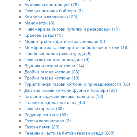
Бутилкови инсталации (78)
Газови проточни бойлери (3)
Кемпери и каравани (122)
Манометри (8)
Нивомери за битови бутилки и резервоари (19)
Кранове за газ (15)
Медни тръби и фитинги за спояване (0)
Мембрани за газови проточни бойлери и котли (19)
Професионални газови уреди (8)
Газови котлони за вграждане (9)
Единични газови котлони (14)
Двойни газови котлони (23)
Тройни газови котлони (10)
Туристически газови котлони и принадлежности (66)
Дюзи за газови котлони,фурни и бойлери (63)
Котлони-саджаци високо налягане (18)
Пълнители,флакони с газ (45)
Газови горелки (80)
Редуцир вентили (83)
Газови калорифери (3)
Газови печки (23)
Резервни части за битови газови уреди (268)