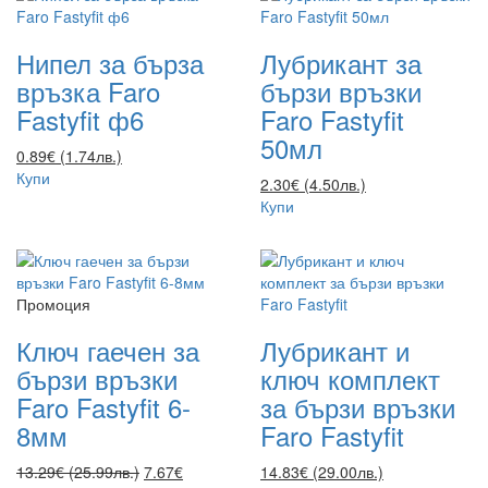
Нипел за бърза
Лубрикант за
връзка Faro
бързи връзки
Fastyfit ф6
Faro Fastyfit
50мл
0.89€ (1.74лв.)
Купи
2.30€ (4.50лв.)
Купи
Промоция
Ключ гаечен за
Лубрикант и
бързи връзки
ключ комплект
Faro Fastyfit 6-
за бързи връзки
8мм
Faro Fastyfit
13.29€ (25.99лв.)
7.67€
14.83€ (29.00лв.)