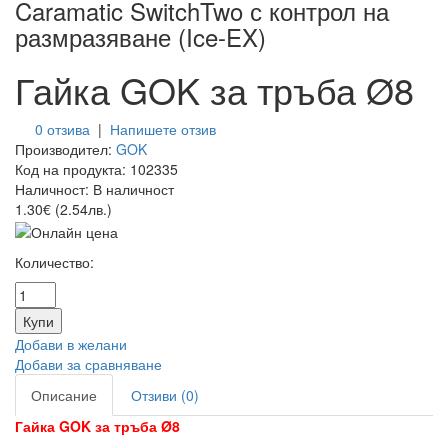
Caramatic SwitchTwo с контрол на
размразяване (Ice-EX)
Гайка GOK за тръба Ø8
0 отзива
|
Напишете отзив
Производител:
GOK
Код на продукта:
102335
Наличност:
В наличност
1.30€ (2.54лв.)
Количество:
Добави в желани
Добави за сравняване
Описание
Отзиви (0)
Гайка GOK за тръба Ø8