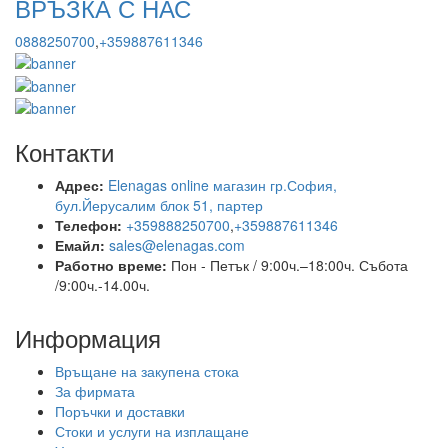
ВРЪЗКА С НАС
0888250700
,
+359887611346
Контакти
Адрес:
Elenagas online магазин гр.София,
бул.Йерусалим блок 51, партер
Телефон:
+359888250700
,
+359887611346
Емайл:
sales@elenagas.com
Работно време:
Пон - Петък / 9:00ч.–18:00ч.
Събота
/9:00ч.-14.00ч.
Информация
Връщане на закупена стока
За фирмата
Поръчки и доставки
Стоки и услуги на изплащане