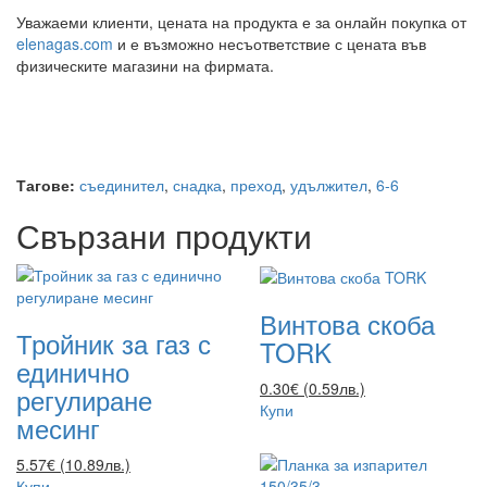
Уважаеми клиенти, цената на продукта е за онлайн покупка от
elenagas.com
и е възможно несъответствие с цената във
физическите магазини на фирмата.
Тагове:
съединител
,
снадка
,
преход
,
удължител
,
6-6
Свързани продукти
Винтова скоба
Тройник за газ с
TORK
единично
0.30€ (0.59лв.)
регулиране
Купи
месинг
5.57€ (10.89лв.)
Купи