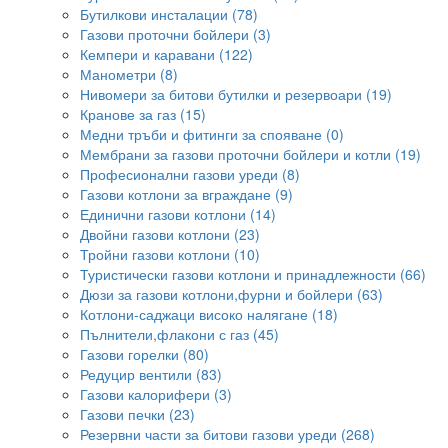
Бутилкови инсталации (78)
Газови проточни бойлери (3)
Кемпери и каравани (122)
Манометри (8)
Нивомери за битови бутилки и резервоари (19)
Кранове за газ (15)
Медни тръби и фитинги за спояване (0)
Мембрани за газови проточни бойлери и котли (19)
Професионални газови уреди (8)
Газови котлони за вграждане (9)
Единични газови котлони (14)
Двойни газови котлони (23)
Тройни газови котлони (10)
Туристически газови котлони и принадлежности (66)
Дюзи за газови котлони,фурни и бойлери (63)
Котлони-саджаци високо налягане (18)
Пълнители,флакони с газ (45)
Газови горелки (80)
Редуцир вентили (83)
Газови калорифери (3)
Газови печки (23)
Резервни части за битови газови уреди (268)