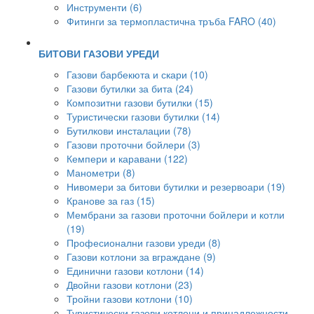
Инструменти (6)
Фитинги за термопластична тръба FARO (40)
БИТОВИ ГАЗОВИ УРЕДИ
Газови барбекюта и скари (10)
Газови бутилки за бита (24)
Композитни газови бутилки (15)
Туристически газови бутилки (14)
Бутилкови инсталации (78)
Газови проточни бойлери (3)
Кемпери и каравани (122)
Манометри (8)
Нивомери за битови бутилки и резервоари (19)
Кранове за газ (15)
Мембрани за газови проточни бойлери и котли
(19)
Професионални газови уреди (8)
Газови котлони за вграждане (9)
Единични газови котлони (14)
Двойни газови котлони (23)
Тройни газови котлони (10)
Туристически газови котлони и принадлежности