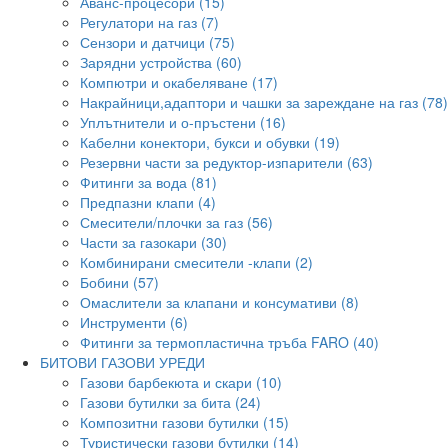
Аванс-процесори (15)
Регулатори на газ (7)
Сензори и датчици (75)
Зарядни устройства (60)
Компютри и окабеляване (17)
Накрайници,адаптори и чашки за зареждане на газ (78)
Уплътнители и о-пръстени (16)
Кабелни конектори, букси и обувки (19)
Резервни части за редуктор-изпарители (63)
Фитинги за вода (81)
Предпазни клапи (4)
Смесители/плочки за газ (56)
Части за газокари (30)
Комбинирани смесители -клапи (2)
Бобини (57)
Омаслители за клапани и консумативи (8)
Инструменти (6)
Фитинги за термопластична тръба FARO (40)
БИТОВИ ГАЗОВИ УРЕДИ
Газови барбекюта и скари (10)
Газови бутилки за бита (24)
Композитни газови бутилки (15)
Туристически газови бутилки (14)