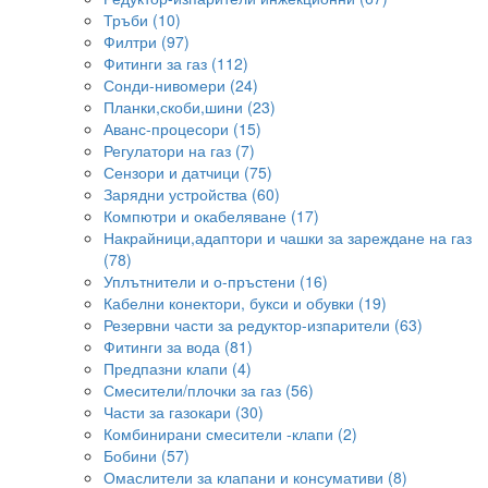
Тръби (10)
Филтри (97)
Фитинги за газ (112)
Сонди-нивомери (24)
Планки,скоби,шини (23)
Аванс-процесори (15)
Регулатори на газ (7)
Сензори и датчици (75)
Зарядни устройства (60)
Компютри и окабеляване (17)
Накрайници,адаптори и чашки за зареждане на газ
(78)
Уплътнители и о-пръстени (16)
Кабелни конектори, букси и обувки (19)
Резервни части за редуктор-изпарители (63)
Фитинги за вода (81)
Предпазни клапи (4)
Смесители/плочки за газ (56)
Части за газокари (30)
Комбинирани смесители -клапи (2)
Бобини (57)
Омаслители за клапани и консумативи (8)