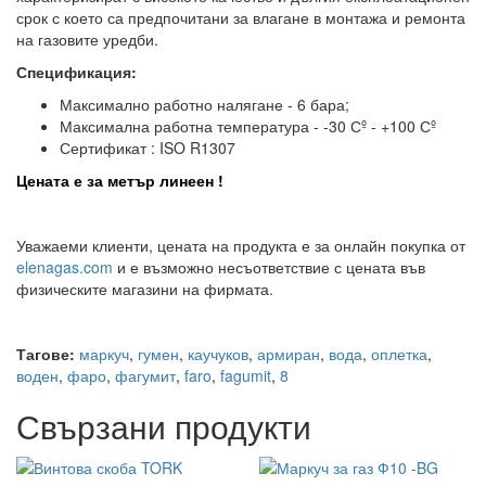
срок с което са предпочитани за влагане в монтажа и ремонта
на газовите уредби.
Спецификация:
Максимално работно налягане - 6 бара;
Максимална работна температура - -30 Сº - +100 Сº
Сертификат : ISO R1307
Цената е за метър линеен !
Уважаеми клиенти, цената на продукта е за онлайн покупка от
elenagas.com
и е възможно несъответствие с цената във
физическите магазини на фирмата.
Тагове:
маркуч
,
гумен
,
каучуков
,
армиран
,
вода
,
оплетка
,
воден
,
фаро
,
фагумит
,
faro
,
fagumit
,
8
Свързани продукти