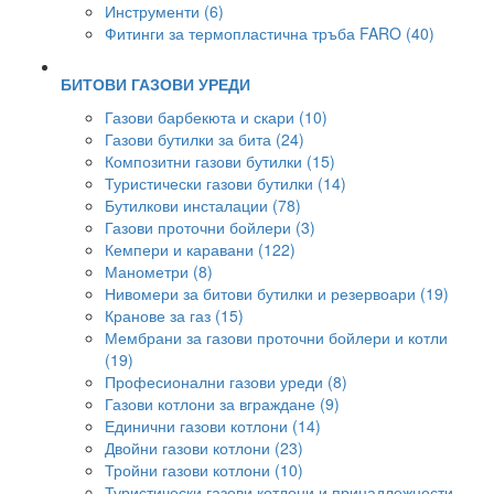
Инструменти (6)
Фитинги за термопластична тръба FARO (40)
БИТОВИ ГАЗОВИ УРЕДИ
Газови барбекюта и скари (10)
Газови бутилки за бита (24)
Композитни газови бутилки (15)
Туристически газови бутилки (14)
Бутилкови инсталации (78)
Газови проточни бойлери (3)
Кемпери и каравани (122)
Манометри (8)
Нивомери за битови бутилки и резервоари (19)
Кранове за газ (15)
Мембрани за газови проточни бойлери и котли
(19)
Професионални газови уреди (8)
Газови котлони за вграждане (9)
Единични газови котлони (14)
Двойни газови котлони (23)
Тройни газови котлони (10)
Туристически газови котлони и принадлежности