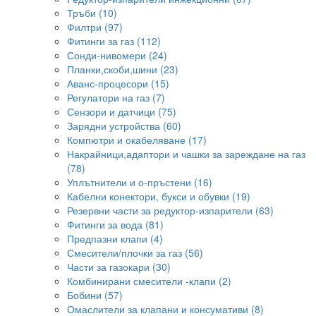
Тръби (10)
Филтри (97)
Фитинги за газ (112)
Сонди-нивомери (24)
Планки,скоби,шини (23)
Аванс-процесори (15)
Регулатори на газ (7)
Сензори и датчици (75)
Зарядни устройства (60)
Компютри и окабеляване (17)
Накрайници,адаптори и чашки за зареждане на газ
(78)
Уплътнители и о-пръстени (16)
Кабелни конектори, букси и обувки (19)
Резервни части за редуктор-изпарители (63)
Фитинги за вода (81)
Предпазни клапи (4)
Смесители/плочки за газ (56)
Части за газокари (30)
Комбинирани смесители -клапи (2)
Бобини (57)
Омаслители за клапани и консумативи (8)