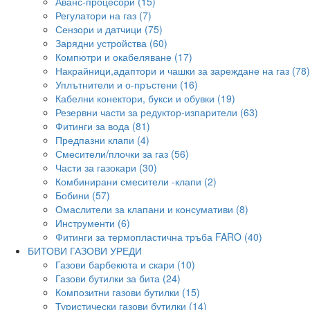
Аванс-процесори (15)
Регулатори на газ (7)
Сензори и датчици (75)
Зарядни устройства (60)
Компютри и окабеляване (17)
Накрайници,адаптори и чашки за зареждане на газ (78)
Уплътнители и о-пръстени (16)
Кабелни конектори, букси и обувки (19)
Резервни части за редуктор-изпарители (63)
Фитинги за вода (81)
Предпазни клапи (4)
Смесители/плочки за газ (56)
Части за газокари (30)
Комбинирани смесители -клапи (2)
Бобини (57)
Омаслители за клапани и консумативи (8)
Инструменти (6)
Фитинги за термопластична тръба FARO (40)
БИТОВИ ГАЗОВИ УРЕДИ
Газови барбекюта и скари (10)
Газови бутилки за бита (24)
Композитни газови бутилки (15)
Туристически газови бутилки (14)