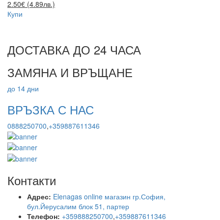
2.50€ (4.89лв.)
Купи
ДОСТАВКА ДО 24 ЧАСА
ЗАМЯНА И ВРЪЩАНЕ
до 14 дни
ВРЪЗКА С НАС
0888250700
,
+359887611346
Контакти
Адрес:
Elenagas online магазин гр.София,
бул.Йерусалим блок 51, партер
Телефон:
+359888250700
,
+359887611346