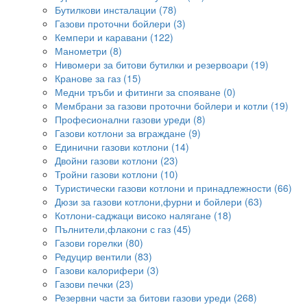
Бутилкови инсталации (78)
Газови проточни бойлери (3)
Кемпери и каравани (122)
Манометри (8)
Нивомери за битови бутилки и резервоари (19)
Кранове за газ (15)
Медни тръби и фитинги за спояване (0)
Мембрани за газови проточни бойлери и котли (19)
Професионални газови уреди (8)
Газови котлони за вграждане (9)
Единични газови котлони (14)
Двойни газови котлони (23)
Тройни газови котлони (10)
Туристически газови котлони и принадлежности (66)
Дюзи за газови котлони,фурни и бойлери (63)
Котлони-саджаци високо налягане (18)
Пълнители,флакони с газ (45)
Газови горелки (80)
Редуцир вентили (83)
Газови калорифери (3)
Газови печки (23)
Резервни части за битови газови уреди (268)