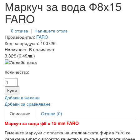
Маркуч за вода Ф8x15
FARO
0 отзива
|
Напишете отзив
Производител:
FARO
Код на продукта:
100726
Наличност:
В наличност
3.32€ (6.49лв.)
Количество:
Добави в желани
Добави за сравняване
Описание
Отзиви (0)
Маркуч за вода
ф8 х 15 mm
FARO
Гумените маркучи с оплетка на италианската фирма Faro се
характеризират с високото качество и дългия експлоатационен