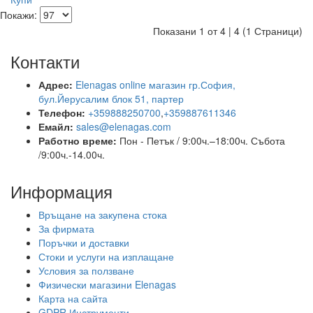
Покажи:
Показани 1 от 4 | 4 (1 Страници)
Контакти
Адрес:
Elenagas online магазин гр.София,
бул.Йерусалим блок 51, партер
Телефон:
+359888250700
,
+359887611346
Емайл:
sales@elenagas.com
Работно време:
Пон - Петък / 9:00ч.–18:00ч.
Събота
/9:00ч.-14.00ч.
Информация
Връщане на закупена стока
За фирмата
Поръчки и доставки
Стоки и услуги на изплащане
Условия за ползване
Физически магазини Elenagas
Карта на сайта
GDPR Инструменти