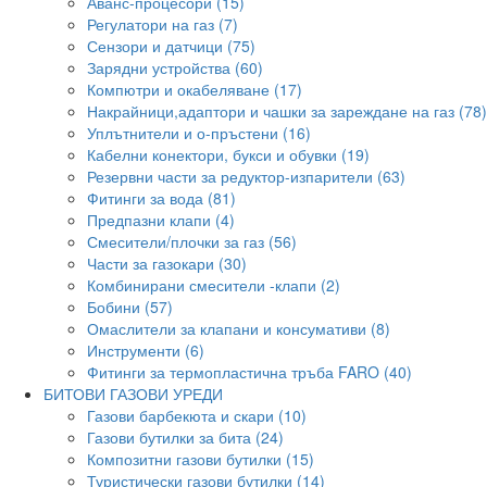
Аванс-процесори (15)
Регулатори на газ (7)
Сензори и датчици (75)
Зарядни устройства (60)
Компютри и окабеляване (17)
Накрайници,адаптори и чашки за зареждане на газ (78)
Уплътнители и о-пръстени (16)
Кабелни конектори, букси и обувки (19)
Резервни части за редуктор-изпарители (63)
Фитинги за вода (81)
Предпазни клапи (4)
Смесители/плочки за газ (56)
Части за газокари (30)
Комбинирани смесители -клапи (2)
Бобини (57)
Омаслители за клапани и консумативи (8)
Инструменти (6)
Фитинги за термопластична тръба FARO (40)
БИТОВИ ГАЗОВИ УРЕДИ
Газови барбекюта и скари (10)
Газови бутилки за бита (24)
Композитни газови бутилки (15)
Туристически газови бутилки (14)