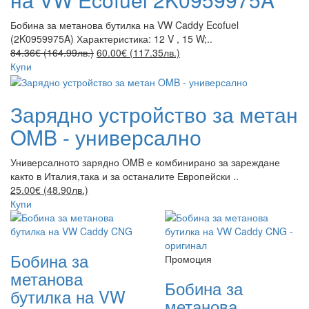
Бобина за метанова бутилка на VW Caddy Ecofuel
(2K0959975A) Характеристика: 12 V , 15 W;..
84.36€ (164.99лв.)
60.00€ (117.35лв.)
Купи
Зарядно устройство за метан
OMB - универсално
Универсалнотo зарядно OMB е комбинирано за зареждане
както в Италия,така и за останалите Европейски ..
25.00€ (48.90лв.)
Купи
Бобина за
Промоция
метанова
Бобина за
бутилка на VW
метанова