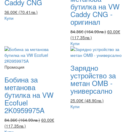
Caddy CNG
бутилка на VW
Caddy CNG -
36.00€ (70.41лв.)
Купи
оригинал
84.36€ (164.99лв.)
60.00€
(117.35лв.)
Купи
Зарядно
Промоция
устройство за
Бобина за
метан OMB -
метанова
универсално
бутилка на VW
Ecofuel
25.00€ (48.90лв.)
Купи
2K0959975A
84.36€ (164.99лв.)
60.00€
(117.35лв.)
Купи