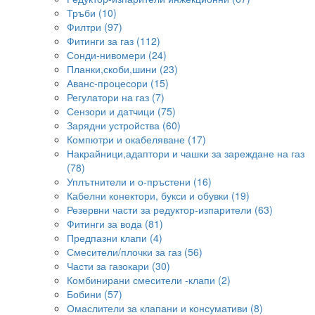
Тръби (10)
Филтри (97)
Фитинги за газ (112)
Сонди-нивомери (24)
Планки,скоби,шини (23)
Аванс-процесори (15)
Регулатори на газ (7)
Сензори и датчици (75)
Зарядни устройства (60)
Компютри и окабеляване (17)
Накрайници,адаптори и чашки за зареждане на газ
(78)
Уплътнители и о-пръстени (16)
Кабелни конектори, букси и обувки (19)
Резервни части за редуктор-изпарители (63)
Фитинги за вода (81)
Предпазни клапи (4)
Смесители/плочки за газ (56)
Части за газокари (30)
Комбинирани смесители -клапи (2)
Бобини (57)
Омаслители за клапани и консумативи (8)