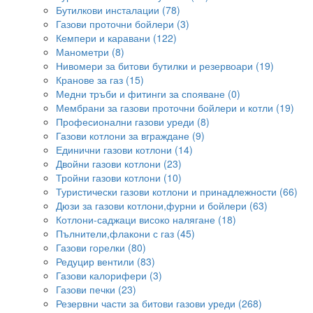
Бутилкови инсталации (78)
Газови проточни бойлери (3)
Кемпери и каравани (122)
Манометри (8)
Нивомери за битови бутилки и резервоари (19)
Кранове за газ (15)
Медни тръби и фитинги за спояване (0)
Мембрани за газови проточни бойлери и котли (19)
Професионални газови уреди (8)
Газови котлони за вграждане (9)
Единични газови котлони (14)
Двойни газови котлони (23)
Тройни газови котлони (10)
Туристически газови котлони и принадлежности (66)
Дюзи за газови котлони,фурни и бойлери (63)
Котлони-саджаци високо налягане (18)
Пълнители,флакони с газ (45)
Газови горелки (80)
Редуцир вентили (83)
Газови калорифери (3)
Газови печки (23)
Резервни части за битови газови уреди (268)