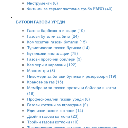
Инструменти (6)
Фитинги за термопластична тръба FARO (40)
БИТОВИ ГАЗОВИ УРЕДИ
Газови барбекюта и скари (10)
Газови бутилки за бита (24)
Композитни газови бутилки (15)
Туристически газови бутилки (14)
Бутилкови инсталации (78)
Газови проточни бойлери (3)
Кемпери и каравани (122)
Манометри (8)
Нивомери за битови бутилки и резервоари (19)
Кранове за газ (15)
Мембрани за газови проточни бойлери и котли
(19)
Професионални газови уреди (8)
Газови котлони за вграждане (9)
Единични газови котлони (14)
Двойни газови котлони (23)
Тройни газови котлони (10)
Туристически газови котлони и принадлежности