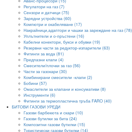
Аванс-процесори (15)
Регулатори на газ (7)
Сензори и датчици (75)
Зарядни устройства (60)
Компютри и окабеляване (17)
Накрайници,адаптори и чашки за зареждане на газ (78)
Уплътнители и о-пръстени (16)
Кабелни конектори, букси и обувки (19)
Резервни части за редуктор-изпарители (63)
Фитинги за вода (81)
Предпазни клапи (4)
Смесители/плочки за газ (56)
Части за газокари (30)
Комбинирани смесители -клапи (2)
Бобини (57)
Омаслители за клапани и консумативи (8)
Инструменти (6)
Фитинги за термопластична тръба FARO (40)
БИТОВИ ГАЗОВИ УРЕДИ
Газови барбекюта и скари (10)
Газови бутилки за бита (24)
Композитни газови бутилки (15)
Туристически газови бутилки (14)