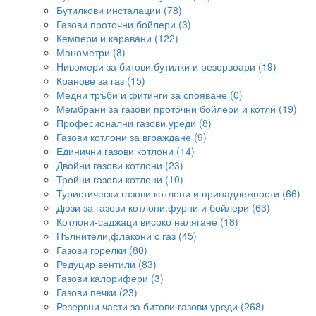
Бутилкови инсталации (78)
Газови проточни бойлери (3)
Кемпери и каравани (122)
Манометри (8)
Нивомери за битови бутилки и резервоари (19)
Кранове за газ (15)
Медни тръби и фитинги за спояване (0)
Мембрани за газови проточни бойлери и котли (19)
Професионални газови уреди (8)
Газови котлони за вграждане (9)
Единични газови котлони (14)
Двойни газови котлони (23)
Тройни газови котлони (10)
Туристически газови котлони и принадлежности (66)
Дюзи за газови котлони,фурни и бойлери (63)
Котлони-саджаци високо налягане (18)
Пълнители,флакони с газ (45)
Газови горелки (80)
Редуцир вентили (83)
Газови калорифери (3)
Газови печки (23)
Резервни части за битови газови уреди (268)