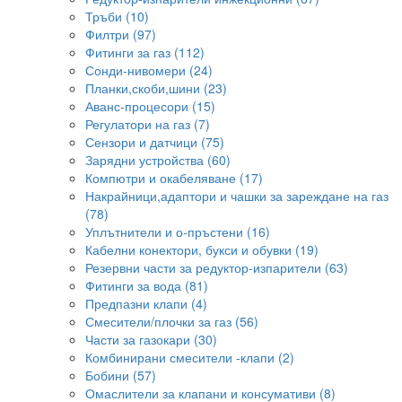
Тръби (10)
Филтри (97)
Фитинги за газ (112)
Сонди-нивомери (24)
Планки,скоби,шини (23)
Аванс-процесори (15)
Регулатори на газ (7)
Сензори и датчици (75)
Зарядни устройства (60)
Компютри и окабеляване (17)
Накрайници,адаптори и чашки за зареждане на газ
(78)
Уплътнители и о-пръстени (16)
Кабелни конектори, букси и обувки (19)
Резервни части за редуктор-изпарители (63)
Фитинги за вода (81)
Предпазни клапи (4)
Смесители/плочки за газ (56)
Части за газокари (30)
Комбинирани смесители -клапи (2)
Бобини (57)
Омаслители за клапани и консумативи (8)