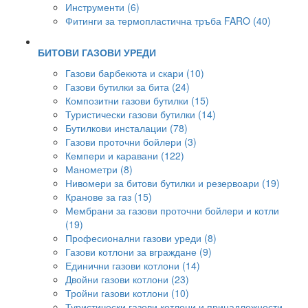
Инструменти (6)
Фитинги за термопластична тръба FARO (40)
БИТОВИ ГАЗОВИ УРЕДИ
Газови барбекюта и скари (10)
Газови бутилки за бита (24)
Композитни газови бутилки (15)
Туристически газови бутилки (14)
Бутилкови инсталации (78)
Газови проточни бойлери (3)
Кемпери и каравани (122)
Манометри (8)
Нивомери за битови бутилки и резервоари (19)
Кранове за газ (15)
Мембрани за газови проточни бойлери и котли
(19)
Професионални газови уреди (8)
Газови котлони за вграждане (9)
Единични газови котлони (14)
Двойни газови котлони (23)
Тройни газови котлони (10)
Туристически газови котлони и принадлежности