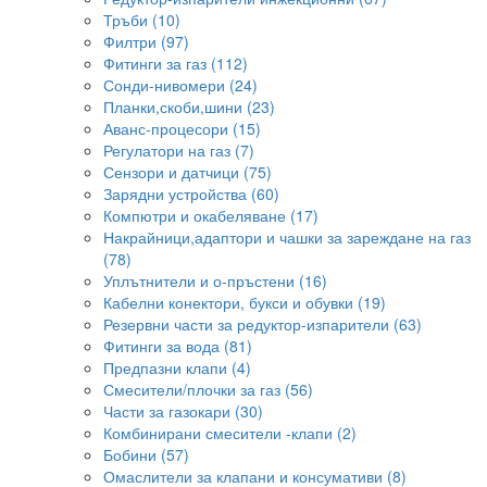
Тръби (10)
Филтри (97)
Фитинги за газ (112)
Сонди-нивомери (24)
Планки,скоби,шини (23)
Аванс-процесори (15)
Регулатори на газ (7)
Сензори и датчици (75)
Зарядни устройства (60)
Компютри и окабеляване (17)
Накрайници,адаптори и чашки за зареждане на газ
(78)
Уплътнители и о-пръстени (16)
Кабелни конектори, букси и обувки (19)
Резервни части за редуктор-изпарители (63)
Фитинги за вода (81)
Предпазни клапи (4)
Смесители/плочки за газ (56)
Части за газокари (30)
Комбинирани смесители -клапи (2)
Бобини (57)
Омаслители за клапани и консумативи (8)