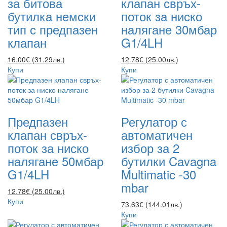
за битова
клапан свръх-
бутилка немски
поток за ниско
тип с предпазен
налягане 30мбар
клапан
G1/4LH
16.00€ (31.29лв.)
12.78€ (25.00лв.)
Купи
Купи
Предпазен
Регулатор с
клапан свръх-
автоматичен
поток за ниско
избор за 2
налягане 50мбар
бутилки Cavagna
G1/4LH
Multimatic -30
mbar
12.78€ (25.00лв.)
Купи
73.63€ (144.01лв.)
Купи