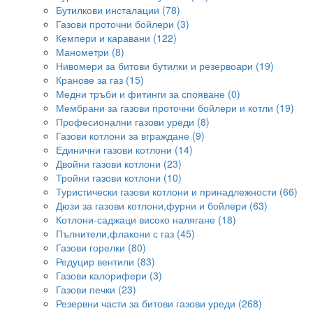
Бутилкови инсталации (78)
Газови проточни бойлери (3)
Кемпери и каравани (122)
Манометри (8)
Нивомери за битови бутилки и резервоари (19)
Кранове за газ (15)
Медни тръби и фитинги за спояване (0)
Мембрани за газови проточни бойлери и котли (19)
Професионални газови уреди (8)
Газови котлони за вграждане (9)
Единични газови котлони (14)
Двойни газови котлони (23)
Тройни газови котлони (10)
Туристически газови котлони и принадлежности (66)
Дюзи за газови котлони,фурни и бойлери (63)
Котлони-саджаци високо налягане (18)
Пълнители,флакони с газ (45)
Газови горелки (80)
Редуцир вентили (83)
Газови калорифери (3)
Газови печки (23)
Резервни части за битови газови уреди (268)