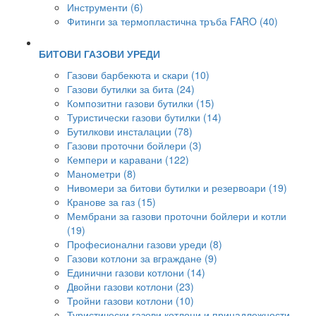
Инструменти (6)
Фитинги за термопластична тръба FARO (40)
БИТОВИ ГАЗОВИ УРЕДИ
Газови барбекюта и скари (10)
Газови бутилки за бита (24)
Композитни газови бутилки (15)
Туристически газови бутилки (14)
Бутилкови инсталации (78)
Газови проточни бойлери (3)
Кемпери и каравани (122)
Манометри (8)
Нивомери за битови бутилки и резервоари (19)
Кранове за газ (15)
Мембрани за газови проточни бойлери и котли
(19)
Професионални газови уреди (8)
Газови котлони за вграждане (9)
Единични газови котлони (14)
Двойни газови котлони (23)
Тройни газови котлони (10)
Туристически газови котлони и принадлежности