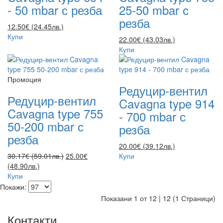
- 50 mbar с резба
25-50 mbar с
резба
12.50€ (24.45лв.)
Купи
22.00€ (43.03лв.)
Купи
Промоция
Редуцир-вентил
Редуцир-вентил
Cavagna type 914
Cavagna type 755
- 700 mbar с
50-200 mbar с
резба
резба
20.00€ (39.12лв.)
30.17€ (59.01лв.)
25.00€
Купи
(48.90лв.)
Купи
Покажи:
Показани 1 от 12 | 12 (1 Страници)
Контакти