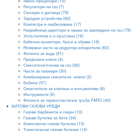
Аванс-процесори (15)
Регулатори на газ (7)
Сензори и датчици (75)
Зарядни устройства (60)
Компютри и окабеляване (17)
Накрайници,адаптори и чашки за зареждане на газ (78)
Уплътнители и о-пръстени (16)
Кабелни конектори, букси и обувки (19)
Резервни части за редуктор-изпарители (63)
Фитинги за вода (81)
Предпазни клапи (4)
Смесители/плочки за газ (56)
Части за газокари (30)
Комбинирани смесители -клапи (2)
Бобини (57)
Омаслители за клапани и консумативи (8)
Инструменти (6)
Фитинги за термопластична тръба FARO (40)
БИТОВИ ГАЗОВИ УРЕДИ
Газови барбекюта и скари (10)
Газови бутилки за бита (24)
Композитни газови бутилки (15)
Туристически газови бутилки (14)