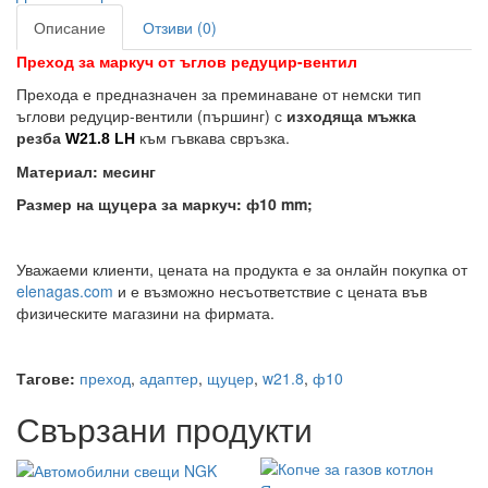
Описание
Отзиви (0)
Преход за маркуч от ъглов редуцир-вентил
Прехода е предназначен за преминаване от немски тип
ъглови редуцир-вентили (пършинг) с
изходяща мъжка
резба
към гъвкава свръзка.
W21.8 LH
Материал: месинг
Размер на щуцера за маркуч: ф10 mm;
Уважаеми клиенти, цената на продукта е за онлайн покупка от
elenagas.com
и е възможно несъответствие с цената във
физическите магазини на фирмата.
Тагове:
преход
,
адаптер
,
щуцер
,
w21.8
,
ф10
Свързани продукти