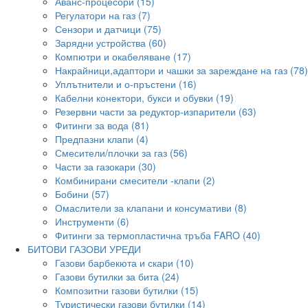
Аванс-процесори (15)
Регулатори на газ (7)
Сензори и датчици (75)
Зарядни устройства (60)
Компютри и окабеляване (17)
Накрайници,адаптори и чашки за зареждане на газ (78)
Уплътнители и о-пръстени (16)
Кабелни конектори, букси и обувки (19)
Резервни части за редуктор-изпарители (63)
Фитинги за вода (81)
Предпазни клапи (4)
Смесители/плочки за газ (56)
Части за газокари (30)
Комбинирани смесители -клапи (2)
Бобини (57)
Омаслители за клапани и консумативи (8)
Инструменти (6)
Фитинги за термопластична тръба FARO (40)
БИТОВИ ГАЗОВИ УРЕДИ
Газови барбекюта и скари (10)
Газови бутилки за бита (24)
Композитни газови бутилки (15)
Туристически газови бутилки (14)