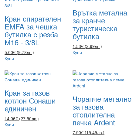
Врътка метална
Кран спирателен
за кранче
EMFA за чешка
туристическа
бутилка с резба
бутилка
М16 - 3/8L
1.53€ (2.99лв.)
5.00€ (9.78лв.)
Купи
Купи
Кран за газов
Чорапче метално
котлон Сонаши
за газова
единичен
отоплителна
14.06€ (27.50лв.)
печка Ardent
Купи
7.90€ (15.45лв.)