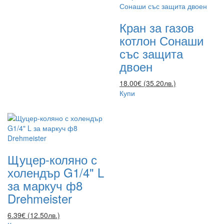
Кран за газов
котлон Сонаши
със защита
двоен
18.00€ (35.20лв.)
Купи
Щуцер-коляно с
холендър G1/4" L
за маркуч ф8
Drehmeister
6.39€ (12.50лв.)