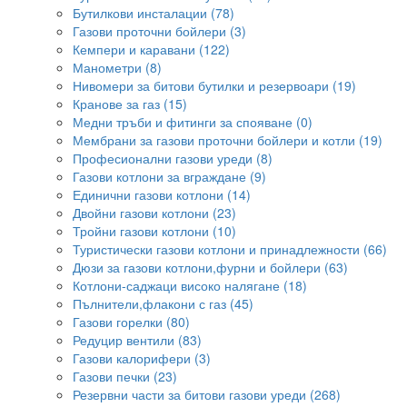
Бутилкови инсталации (78)
Газови проточни бойлери (3)
Кемпери и каравани (122)
Манометри (8)
Нивомери за битови бутилки и резервоари (19)
Кранове за газ (15)
Медни тръби и фитинги за спояване (0)
Мембрани за газови проточни бойлери и котли (19)
Професионални газови уреди (8)
Газови котлони за вграждане (9)
Единични газови котлони (14)
Двойни газови котлони (23)
Тройни газови котлони (10)
Туристически газови котлони и принадлежности (66)
Дюзи за газови котлони,фурни и бойлери (63)
Котлони-саджаци високо налягане (18)
Пълнители,флакони с газ (45)
Газови горелки (80)
Редуцир вентили (83)
Газови калорифери (3)
Газови печки (23)
Резервни части за битови газови уреди (268)