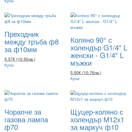
Купи
Преходник
Коляно 90° с
между тръба ф8
холендър G1/4" L
за ф10мм
женски - G1/4" L
5.37€ (10.50лв.)
мъжки
Купи
5.50€ (10.76лв.)
Купи
Чорапче за
Щуцер-коляно с
газова лампа
холендър М12х1
ф70
за маркуч ф10