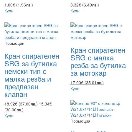
1.00€ (1.96лв.)
3.32€ (6.49лв.)
Купи
Купи
Промоция
Кран спирателен
Кран спирателен
SRG с малка
SRG за бутилка
резба за бутилка
немски тип с
за мотокар
малка резба и
17.90€ (35.01лв.)
предпазен
Купи
клапан
18.92€ (37.00лв.)
15.34€
(30.00лв.)
Купи
Промоция