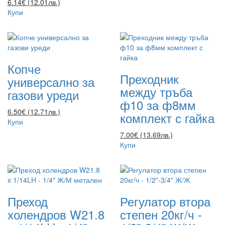
6.14€ (12.01лв.)
Купи
Копче
Преходник
универсално за
между тръба
газови уреди
ф10 за ф8мм
6.50€ (12.71лв.)
комплект с гайка
Купи
7.00€ (13.69лв.)
Купи
Преход
Регулатор втора
холендров W21.8
степен 20кг/ч -