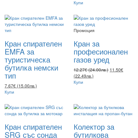
Купи
Промоция
Кран спирателен
Кран за
EMFA за
професионален
туристическа
газов уред
бутилка немски
12.27€ (24.00лв.)
11.50€
тип
(22.49лв.)
Купи
7.67€ (15.00лв.)
Купи
Кран спирателен
Колектор за
SRG със сонда
бутилкова