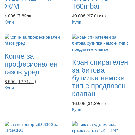
Ж/М
160mbar
4.00€ (7.82лв.)
49.60€ (97.01лв.)
Купи
Купи
Копче за
Кран спирателен
професионален
за битова
газов уред
бутилка немски
6.50€ (12.71лв.)
тип с предпазен
Купи
клапан
16.00€ (31.29лв.)
Купи