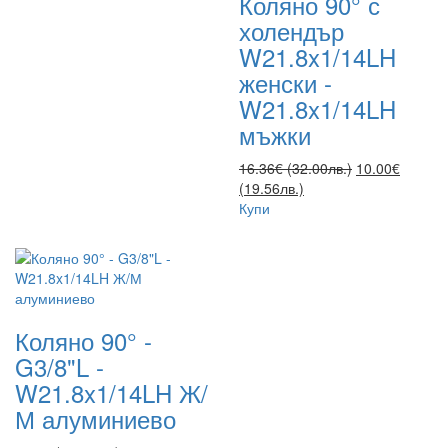
Коляно 90° с
холендър
W21.8x1/14LH
женски -
W21.8x1/14LH
мъжки
16.36€ (32.00лв.)
10.00€
(19.56лв.)
Купи
Коляно 90° -
G3/8"L -
W21.8x1/14LH Ж/
М алуминиево