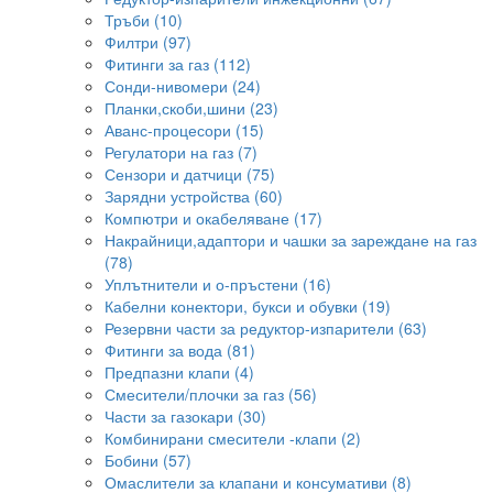
Тръби (10)
Филтри (97)
Фитинги за газ (112)
Сонди-нивомери (24)
Планки,скоби,шини (23)
Аванс-процесори (15)
Регулатори на газ (7)
Сензори и датчици (75)
Зарядни устройства (60)
Компютри и окабеляване (17)
Накрайници,адаптори и чашки за зареждане на газ
(78)
Уплътнители и о-пръстени (16)
Кабелни конектори, букси и обувки (19)
Резервни части за редуктор-изпарители (63)
Фитинги за вода (81)
Предпазни клапи (4)
Смесители/плочки за газ (56)
Части за газокари (30)
Комбинирани смесители -клапи (2)
Бобини (57)
Омаслители за клапани и консумативи (8)