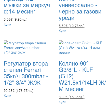
мъжки за маркуч
универсално -
ф14 месинг
черно за газови
уреди
5.06€ (9.90лв.)
Купи
5.50€ (10.76лв.)
Купи
Регулатор втора
Коляно 90°
степен Ferrari
G3/8"L - KLF
35кг/ч 300mbar -
(G12)
1/2"-3/4" Ж/Ж
W21.8x1/14LH Ж/
М месинг
90.28€ (176.57лв.)
Купи
8.00€ (15.65лв.)
Купи