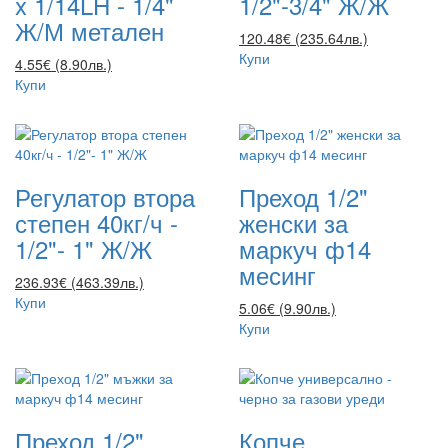
x 1/14LH - 1/4"
1/2"-3/4" Ж/Ж
Ж/М метален
120.48€ (235.64лв.)
Купи
4.55€ (8.90лв.)
Купи
Регулатор втора
Преход 1/2"
степен 40кг/ч -
женски за
1/2"- 1" Ж/Ж
маркуч ф14
месинг
236.93€ (463.39лв.)
Купи
5.06€ (9.90лв.)
Купи
Преход 1/2"
Копче