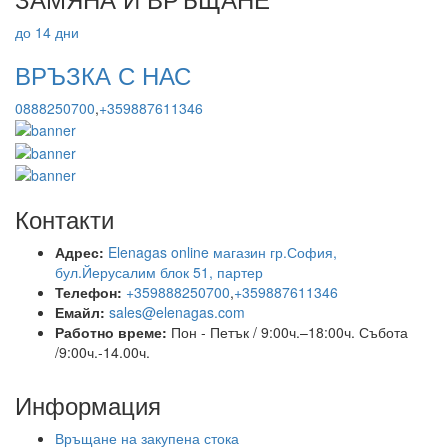
до 14 дни
ВРЪЗКА С НАС
0888250700
,
+359887611346
Контакти
Адрес:
Elenagas online магазин гр.София,
бул.Йерусалим блок 51, партер
Телефон:
+359888250700
,
+359887611346
Емайл:
sales@elenagas.com
Работно време:
Пон - Петък / 9:00ч.–18:00ч.
Събота
/9:00ч.-14.00ч.
Информация
Връщане на закупена стока