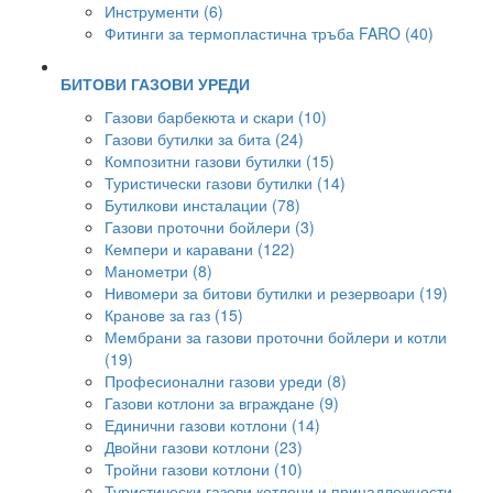
Инструменти (6)
Фитинги за термопластична тръба FARO (40)
БИТОВИ ГАЗОВИ УРЕДИ
Газови барбекюта и скари (10)
Газови бутилки за бита (24)
Композитни газови бутилки (15)
Туристически газови бутилки (14)
Бутилкови инсталации (78)
Газови проточни бойлери (3)
Кемпери и каравани (122)
Манометри (8)
Нивомери за битови бутилки и резервоари (19)
Кранове за газ (15)
Мембрани за газови проточни бойлери и котли
(19)
Професионални газови уреди (8)
Газови котлони за вграждане (9)
Единични газови котлони (14)
Двойни газови котлони (23)
Тройни газови котлони (10)
Туристически газови котлони и принадлежности