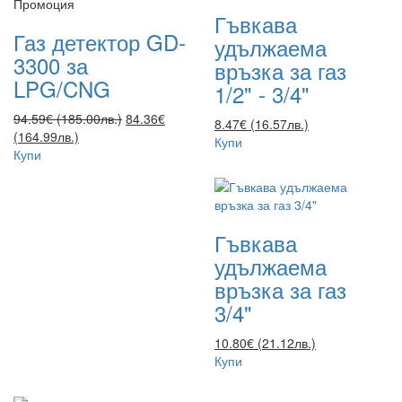
Промоция
Гъвкава
Газ детектор GD-
удължаема
3300 за
връзка за газ
LPG/CNG
1/2" - 3/4"
94.59€ (185.00лв.)
84.36€
8.47€ (16.57лв.)
(164.99лв.)
Купи
Купи
Гъвкава
удължаема
връзка за газ
3/4"
10.80€ (21.12лв.)
Купи