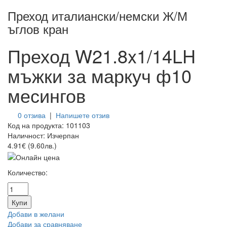
Преход италиански/немски Ж/М
ъглов кран
Преход W21.8x1/14LH
мъжки за маркуч ф10
месингов
0 отзива
|
Напишете отзив
Код на продукта:
101103
Наличност:
Изчерпан
4.91€ (9.60лв.)
Количество:
Добави в желани
Добави за сравняване