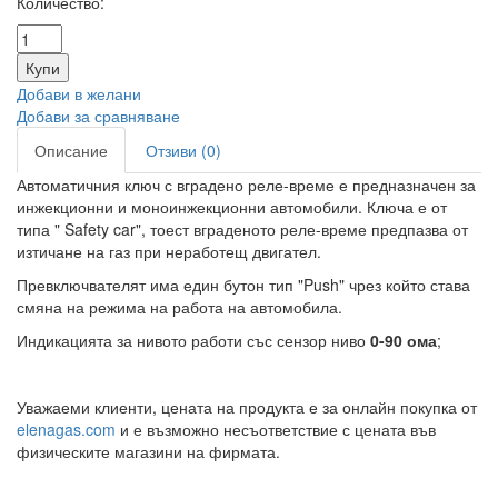
Количество:
Добави в желани
Добави за сравняване
Описание
Отзиви (0)
Автоматичния ключ с вградено реле-време е предназначен за
инжекционни и моноинжекционни автомобили. Ключа е от
типа " Safety car", тоест вграденото реле-време предпазва от
изтичане на газ при неработещ двигател.
Превключвателят има един бутон тип "Push" чрез който става
смяна на режима на работа на автомобила.
Индикацията за нивото работи със сензор ниво
0-90 ома
;
Уважаеми клиенти, цената на продукта е за онлайн покупка от
elenagas.com
и е възможно несъответствие с цената във
физическите магазини на фирмата.