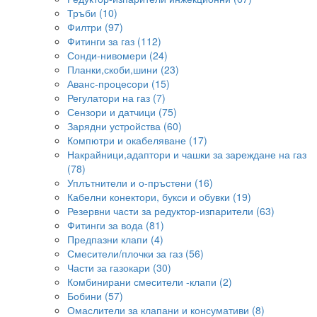
Тръби (10)
Филтри (97)
Фитинги за газ (112)
Сонди-нивомери (24)
Планки,скоби,шини (23)
Аванс-процесори (15)
Регулатори на газ (7)
Сензори и датчици (75)
Зарядни устройства (60)
Компютри и окабеляване (17)
Накрайници,адаптори и чашки за зареждане на газ
(78)
Уплътнители и о-пръстени (16)
Кабелни конектори, букси и обувки (19)
Резервни части за редуктор-изпарители (63)
Фитинги за вода (81)
Предпазни клапи (4)
Смесители/плочки за газ (56)
Части за газокари (30)
Комбинирани смесители -клапи (2)
Бобини (57)
Омаслители за клапани и консумативи (8)