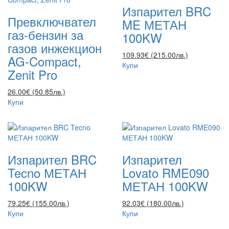
Изпарител BRC
Превключвател
ME МЕТАН
газ-бензин за
100KW
газов инжекцион
109.93€ (215.00лв.)
AG-Compact,
Купи
Zenit Pro
26.00€ (50.85лв.)
Купи
Изпарител BRC
Изпарител
Tecno МЕТАН
Lovato RME090
100KW
МЕТАН 100KW
79.25€ (155.00лв.)
92.03€ (180.00лв.)
Купи
Купи