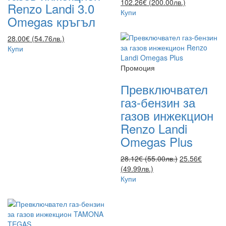
102.26€ (200.00лв.)
Renzo Landi 3.0
Купи
Omegas кръгъл
28.00€ (54.76лв.)
Купи
Промоция
Превключвател
газ-бензин за
газов инжекцион
Renzo Landi
Omegas Plus
28.12€ (55.00лв.)
25.56€
(49.99лв.)
Купи