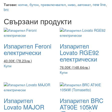
Тагове:
копче
,
бутон
,
превключвател
,
ниво
,
автомат
,
new line
,
brc
Свързани продукти
Изпарител Feroni
Изпарител
електрически
Lovato RGE92
електрически
40.00€ (78.23лв.)
Купи
76.00€ (148.64лв.)
Купи
Изпарител
Изпарител BRC
Lovato MAJOR
AT90E 105kW