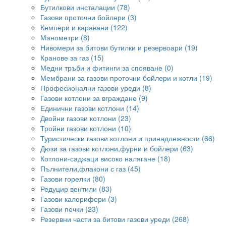
Бутилкови инсталации (78)
Газови проточни бойлери (3)
Кемпери и каравани (122)
Манометри (8)
Нивомери за битови бутилки и резервоари (19)
Кранове за газ (15)
Медни тръби и фитинги за спояване (0)
Мембрани за газови проточни бойлери и котли (19)
Професионални газови уреди (8)
Газови котлони за вграждане (9)
Единични газови котлони (14)
Двойни газови котлони (23)
Тройни газови котлони (10)
Туристически газови котлони и принадлежности (66)
Дюзи за газови котлони,фурни и бойлери (63)
Котлони-саджаци високо налягане (18)
Пълнители,флакони с газ (45)
Газови горелки (80)
Редуцир вентили (83)
Газови калорифери (3)
Газови печки (23)
Резервни части за битови газови уреди (268)