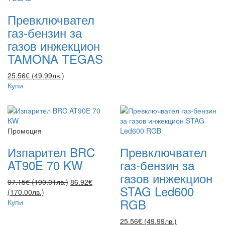
Превключвател
газ-бензин за
газов инжекцион
TAMONA TEGAS
25.56€ (49.99лв.)
Купи
Промоция
Изпарител BRC
Превключвател
AT90E 70 KW
газ-бензин за
газов инжекцион
97.15€ (190.01лв.)
86.92€
STAG Led600
(170.00лв.)
RGB
Купи
25.56€ (49.99лв.)