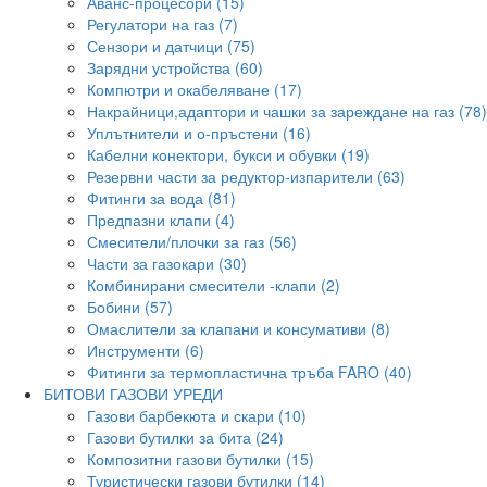
Аванс-процесори (15)
Регулатори на газ (7)
Сензори и датчици (75)
Зарядни устройства (60)
Компютри и окабеляване (17)
Накрайници,адаптори и чашки за зареждане на газ (78)
Уплътнители и о-пръстени (16)
Кабелни конектори, букси и обувки (19)
Резервни части за редуктор-изпарители (63)
Фитинги за вода (81)
Предпазни клапи (4)
Смесители/плочки за газ (56)
Части за газокари (30)
Комбинирани смесители -клапи (2)
Бобини (57)
Омаслители за клапани и консумативи (8)
Инструменти (6)
Фитинги за термопластична тръба FARO (40)
БИТОВИ ГАЗОВИ УРЕДИ
Газови барбекюта и скари (10)
Газови бутилки за бита (24)
Композитни газови бутилки (15)
Туристически газови бутилки (14)