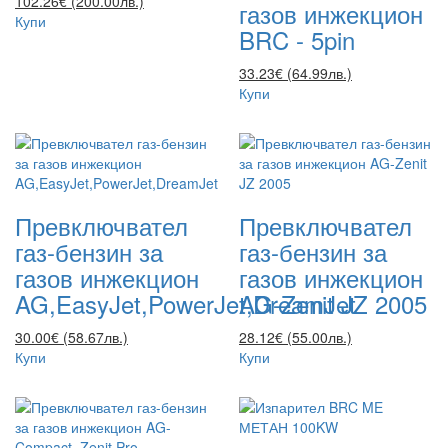
102.26€ (200.00лв.)
газов инжекцион
Купи
BRC - 5pin
33.23€ (64.99лв.)
Купи
Превключвател
Превключвател
газ-бензин за
газ-бензин за
газов инжекцион
газов инжекцион
AG,EasyJet,PowerJet,DreamJet
AG-Zenit JZ 2005
30.00€ (58.67лв.)
28.12€ (55.00лв.)
Купи
Купи