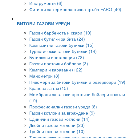
Инструменти (6)
Фитинги за термопластична тръба FARO (40)
БИТОВИ ГАЗОВИ УРЕДИ
Газови барбекюта и скари (10)
Газови бутилки за бита (24)
Композитни газови бутилки (15)
Туристически газови бутилки (14)
Бутилкови инсталации (78)
Газови проточни бойлери (3)
Кемпери и каравани (122)
Манометри (8)
Нивомери за битови бутилки и резервоари (19)
Кранове за газ (15)
Мембрани за газови проточни бойлери и котли
(19)
Професионални газови уреди (8)
Газови котлони за вграждане (9)
Единични газови котлони (14)
Двойни газови котлони (23)
Тройни газови котлони (10)
Туристически газови котлони и принадлежности