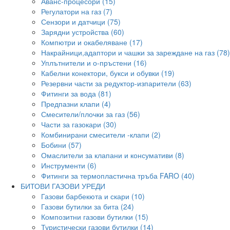
Аванс-процесори (15)
Регулатори на газ (7)
Сензори и датчици (75)
Зарядни устройства (60)
Компютри и окабеляване (17)
Накрайници,адаптори и чашки за зареждане на газ (78)
Уплътнители и о-пръстени (16)
Кабелни конектори, букси и обувки (19)
Резервни части за редуктор-изпарители (63)
Фитинги за вода (81)
Предпазни клапи (4)
Смесители/плочки за газ (56)
Части за газокари (30)
Комбинирани смесители -клапи (2)
Бобини (57)
Омаслители за клапани и консумативи (8)
Инструменти (6)
Фитинги за термопластична тръба FARO (40)
БИТОВИ ГАЗОВИ УРЕДИ
Газови барбекюта и скари (10)
Газови бутилки за бита (24)
Композитни газови бутилки (15)
Туристически газови бутилки (14)