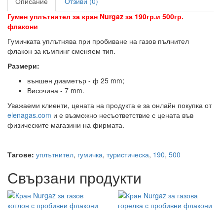
Описание
Отзиви (0)
Гумен уплътнител за кран Nurgaz за 190гр.и 500гр.
флакони
Гумичката уплътнява при пробиване на газов пълнител
флакон за къмпинг сменяем тип.
Размери:
външен диаметър - ф 25 mm;
Височина - 7 mm.
Уважаеми клиенти, цената на продукта е за онлайн покупка от
elenagas.com
и е възможно несъответствие с цената във
физическите магазини на фирмата.
Тагове:
уплътнител
,
гумичка
,
туристическа
,
190
,
500
Свързани продукти