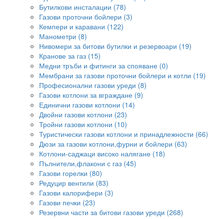
Бутилкови инсталации (78)
Газови проточни бойлери (3)
Кемпери и каравани (122)
Манометри (8)
Нивомери за битови бутилки и резервоари (19)
Кранове за газ (15)
Медни тръби и фитинги за спояване (0)
Мембрани за газови проточни бойлери и котли (19)
Професионални газови уреди (8)
Газови котлони за вграждане (9)
Единични газови котлони (14)
Двойни газови котлони (23)
Тройни газови котлони (10)
Туристически газови котлони и принадлежности (66)
Дюзи за газови котлони,фурни и бойлери (63)
Котлони-саджаци високо налягане (18)
Пълнители,флакони с газ (45)
Газови горелки (80)
Редуцир вентили (83)
Газови калорифери (3)
Газови печки (23)
Резервни части за битови газови уреди (268)