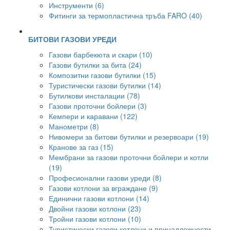
Инструменти (6)
Фитинги за термопластична тръба FARO (40)
БИТОВИ ГАЗОВИ УРЕДИ
Газови барбекюта и скари (10)
Газови бутилки за бита (24)
Композитни газови бутилки (15)
Туристически газови бутилки (14)
Бутилкови инсталации (78)
Газови проточни бойлери (3)
Кемпери и каравани (122)
Манометри (8)
Нивомери за битови бутилки и резервоари (19)
Кранове за газ (15)
Мембрани за газови проточни бойлери и котли
(19)
Професионални газови уреди (8)
Газови котлони за вграждане (9)
Единични газови котлони (14)
Двойни газови котлони (23)
Тройни газови котлони (10)
Туристически газови котлони и принадлежности