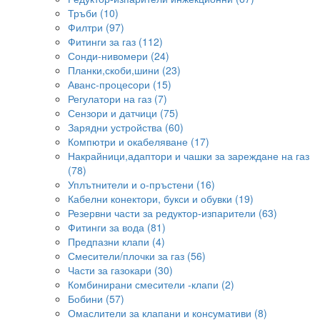
Тръби (10)
Филтри (97)
Фитинги за газ (112)
Сонди-нивомери (24)
Планки,скоби,шини (23)
Аванс-процесори (15)
Регулатори на газ (7)
Сензори и датчици (75)
Зарядни устройства (60)
Компютри и окабеляване (17)
Накрайници,адаптори и чашки за зареждане на газ
(78)
Уплътнители и о-пръстени (16)
Кабелни конектори, букси и обувки (19)
Резервни части за редуктор-изпарители (63)
Фитинги за вода (81)
Предпазни клапи (4)
Смесители/плочки за газ (56)
Части за газокари (30)
Комбинирани смесители -клапи (2)
Бобини (57)
Омаслители за клапани и консумативи (8)